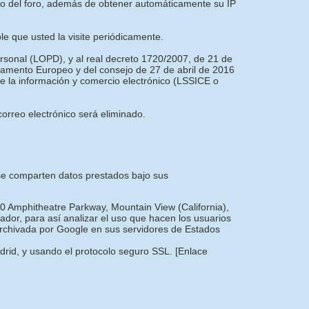
nto del foro, además de obtener automáticamente su IP
ble que usted la visite periódicamente.
ersonal (LOPD), y al real decreto 1720/2007, de 21 de
amento Europeo y del consejo de 27 de abril de 2016
 de la información y comercio electrónico (LSSICE o
orreo electrónico será eliminado.
e se comparten datos prestados bajo sus
00 Amphitheatre Parkway, Mountain View (California),
dor, para así analizar el uso que hacen los usuarios
 archivada por Google en sus servidores de Estados
adrid, y usando el protocolo seguro SSL.
[Enlace