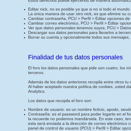
Estos derechos puede ejercerlos de manera automática 
Editar nick, no es posible ya que si no si todo el mund
La única manera de usar otro nick, es que elimine su c
Cambiar contraseña, PCU > Perfil > Editar opciones de
Cambiar correo electrónico, PCU > Perfil > Editar opci
Ver que datos personales tenemos suyos, PCU > Datos 
Descargar sus datos personales para llevarlos a terce
Borrar su cuenta y opcionalmente todos sus mensajes,
Finalidad de tus datos personales
El foro los datos personales que pide son cuatro, los 
terceros.
Además de los datos anteriores recopila entre otros tu d
Al haber aceptado nuestra política de cookies, usted d
Analytics.
Los datos que recopila el foro son:
Nombre de usuario: es un nombre ficticio, apodo, seudó
Contraseña: es el password para poder logarte en el f
la recuerde no podemos mandársela. En este caso, ten
esta será enviada a la dirección de correo electrónico 
panel de control de usuario (PCU) > Perfil > Editar opc