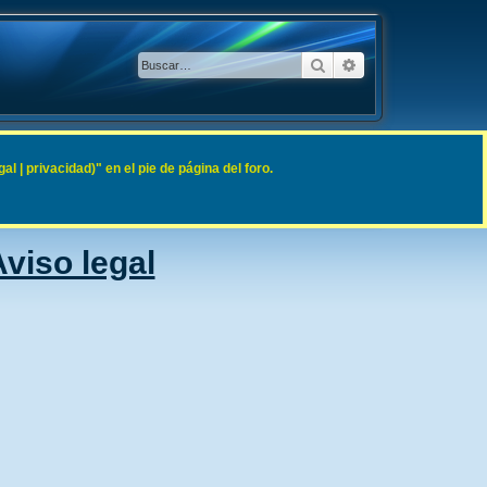
Buscar
Búsqueda avanzad
 | privacidad)" en el pie de página del foro.
viso legal