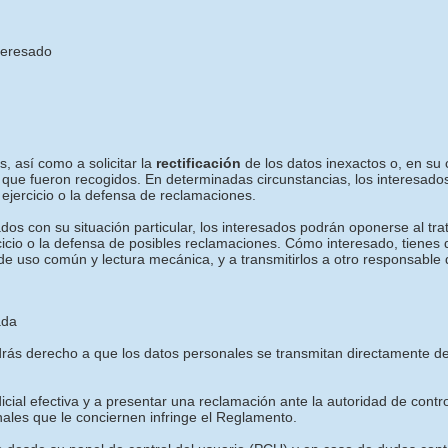
nteresado
, así como a solicitar la
rectificación
de los datos inexactos o, en su c
 que fueron recogidos. En determinadas circunstancias, los interesados
ejercicio o la defensa de reclamaciones.
os con su situación particular, los interesados podrán oponerse al tra
rcicio o la defensa de posibles reclamaciones. Cómo interesado, tienes
de uso común y lectura mecánica, y a transmitirlos a otro responsable 
ada
tendrás derecho a que los datos personales se transmitan directament
icial efectiva y a presentar una reclamación ante la autoridad de contr
nales que le conciernen infringe el Reglamento.