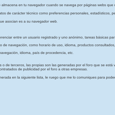
e almacena en tu navegador cuando se navega por páginas webs que u
os de carácter técnico como preferencias personales, estadísticos, pe
que asocian es a su navegador web.
erenciar entre un usuario registrado y uno anónimo, tareas básicas pa
o de navegación, como horario de uso, idioma, productos consultados,
avegación, idioma, país de procedencia, etc.
 o de terceros, las propias son las generadas por el foro que se está vi
ntratados de publicidad por el foro a otras empresas.
rada en la siguiente lista, le ruego que me lo comuniques para poder