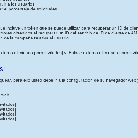
uir a los usuarios.
r el porcentaje de solicitudes.
ncluye un token que se puede utilizar para recuperar un ID de cliente
 errores obtenidos al recuperar un ID del servicio de ID de cliente de AM
n de la campaña relativa al usuario.
externo eliminado para invitados]
y
[Enlace externo eliminado para invi
s:
uear, para ello usted debe ir a la configuración de su navegador web y
s web:
nvitados]
nvitados]
nvitados]
nvitados]
: