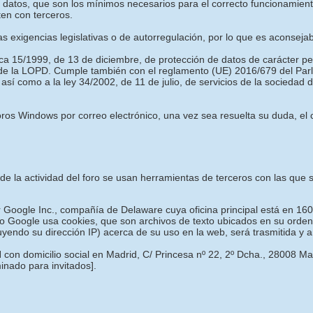
es datos, que son los mínimos necesarios para el correcto funcionamie
ten con terceros.
las exigencias legislativas o de autorregulación, por lo que es aconseja
ica 15/1999, de 13 de diciembre, de protección de datos de carácter p
 de la LOPD. Cumple también con el reglamento (UE) 2016/679 del Parl
 así como a la ley 34/2002, de 11 de julio, de servicios de la sociedad
os Windows por correo electrónico, una vez sea resuelta su duda, el c
o de la actividad del foro se usan herramientas de terceros con las qu
or Google Inc., compañía de Delaware cuya oficina principal está en 16
o Google usa cookies, que son archivos de texto ubicados en su ordena
luyendo su dirección IP) acerca de su uso en la web, será trasmitida y
 con domicilio social en Madrid, C/ Princesa nº 22, 2º Dcha., 28008 M
minado para invitados]
.