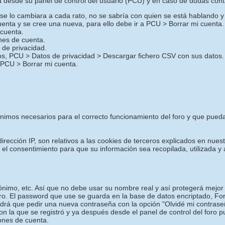
desde su panel de control del usuario (PCU) y en caso de dudas cont
o se lo cambiara a cada rato, no se sabría con quien se está hablando y
uenta y se cree una nueva, para ello debe ir a PCU > Borrar mi cuenta.
 cuenta.
ones de cuenta.
de privacidad.
ros, PCU > Datos de privacidad > Descargar fichero CSV con sus datos.
 PCU > Borrar mi cuenta.
mínimos necesarios para el correcto funcionamiento del foro y que pued
irección IP, son relativos a las cookies de terceros explicados en nuest
a el consentimiento para que su información sea recopilada, utilizada
nimo, etc. Así que no debe usar su nombre real y así protegerá mejor 
oro. El password que use se guarda en la base de datos encriptado, F
drá que pedir una nueva contraseña con la opción "Olvidé mi contrase
con la que se registró y ya después desde el panel de control del foro 
iones de cuenta.