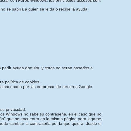
actar con Foros Windows, los principales accesos son:
 no se sabría a quien se le da o recibe la ayuda.
a pedir ayuda gratuita, y estos no serán pasados a
ra política de cookies.
 y almacenada por las empresas de terceros Google
su privacidad.
oros Windows no sabe su contraseña, en el caso que no
ña" que se encuentra en la misma página para logarse,
puede cambiar la contraseña por la que quiera, desde el