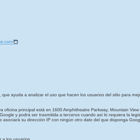
ws.com
, que ayuda a analizar el uso que hacen los usuarios del sitio para mejora
uya oficina principal está en 1600 Amphitheatre Parkway, Mountain View
oogle y podrá ser trasmitida a terceros cuando así lo requiera la legi
e asociará su dirección IP con ningún otro dato del que disponga Goog
 a los usuarios.