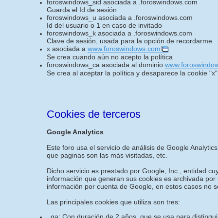
foroswindows_sid asociada a .foroswindows.com
Guarda el Id de sesión
foroswindows_u asociada a .foroswindows.com
Id del usuario o 1 en caso de invitado
foroswindows_k asociada a .foroswindows.com
Clave de sesión, usada para la opción de recordarme
x asociada a
www.foroswindows.com
Se crea cuando aún no acepto la política
foroswindows_ca asociada al dominio
www.foroswindo
Se crea al aceptar la política y desaparece la cookie "x"
Cookies de terceros
Google Analytics
Este foro usa el servicio de análisis de Google Analytics
que paginas son las más visitadas, etc.
Dicho servicio es prestado por Google, Inc., entidad c
información que generan sus cookies es archivada por G
información por cuenta de Google, en estos casos no s
Las principales cookies que utiliza son tres:
_ga: Con duración de 2 años, que se usa para distinguir