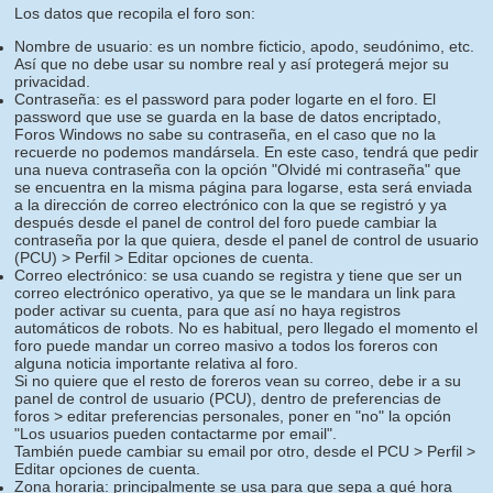
Los datos que recopila el foro son:
Nombre de usuario: es un nombre ficticio, apodo, seudónimo, etc.
Así que no debe usar su nombre real y así protegerá mejor su
privacidad.
Contraseña: es el password para poder logarte en el foro. El
password que use se guarda en la base de datos encriptado,
Foros Windows no sabe su contraseña, en el caso que no la
recuerde no podemos mandársela. En este caso, tendrá que pedir
una nueva contraseña con la opción "Olvidé mi contraseña" que
se encuentra en la misma página para logarse, esta será enviada
a la dirección de correo electrónico con la que se registró y ya
después desde el panel de control del foro puede cambiar la
contraseña por la que quiera, desde el panel de control de usuario
(PCU) > Perfil > Editar opciones de cuenta.
Correo electrónico: se usa cuando se registra y tiene que ser un
correo electrónico operativo, ya que se le mandara un link para
poder activar su cuenta, para que así no haya registros
automáticos de robots. No es habitual, pero llegado el momento el
foro puede mandar un correo masivo a todos los foreros con
alguna noticia importante relativa al foro.
Si no quiere que el resto de foreros vean su correo, debe ir a su
panel de control de usuario (PCU), dentro de preferencias de
foros > editar preferencias personales, poner en "no" la opción
"Los usuarios pueden contactarme por email".
También puede cambiar su email por otro, desde el PCU > Perfil >
Editar opciones de cuenta.
Zona horaria: principalmente se usa para que sepa a qué hora