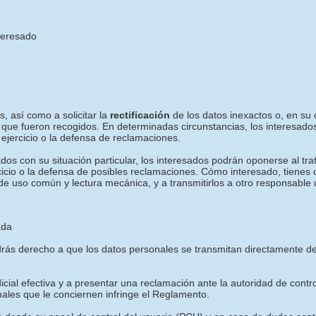
nteresado
, así como a solicitar la
rectificación
de los datos inexactos o, en su c
 que fueron recogidos. En determinadas circunstancias, los interesados
ejercicio o la defensa de reclamaciones.
os con su situación particular, los interesados podrán oponerse al tra
rcicio o la defensa de posibles reclamaciones. Cómo interesado, tienes
de uso común y lectura mecánica, y a transmitirlos a otro responsable 
ada
tendrás derecho a que los datos personales se transmitan directament
icial efectiva y a presentar una reclamación ante la autoridad de contr
nales que le conciernen infringe el Reglamento.