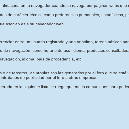
e almacena en tu navegador cuando se navega por páginas webs que u
os de carácter técnico como preferencias personales, estadísticos, pe
que asocian es a su navegador web.
erenciar entre un usuario registrado y uno anónimo, tareas básicas pa
o de navegación, como horario de uso, idioma, productos consultados,
avegación, idioma, país de procedencia, etc.
 o de terceros, las propias son las generadas por el foro que se está vi
ntratados de publicidad por el foro a otras empresas.
rada en la siguiente lista, le ruego que me lo comuniques para poder