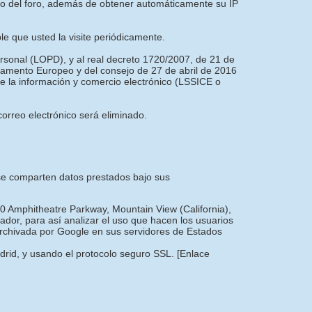
nto del foro, además de obtener automáticamente su IP
ble que usted la visite periódicamente.
ersonal (LOPD), y al real decreto 1720/2007, de 21 de
amento Europeo y del consejo de 27 de abril de 2016
 de la información y comercio electrónico (LSSICE o
orreo electrónico será eliminado.
e se comparten datos prestados bajo sus
00 Amphitheatre Parkway, Mountain View (California),
dor, para así analizar el uso que hacen los usuarios
 archivada por Google en sus servidores de Estados
adrid, y usando el protocolo seguro SSL.
[Enlace