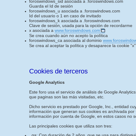
foroswindows_sid asociada a .foroswindows.com
Guarda el Id de sesión
foroswindows_u asociada a .foroswindows.com
Id del usuario o 1 en caso de invitado
foroswindows_k asociada a .foroswindows.com
Clave de sesión, usada para la opción de recordarme
x asociada a
www.foroswindows.com
Se crea cuando aún no acepto la política
foroswindows_ca asociada al dominio
www.foroswindo
Se crea al aceptar la política y desaparece la cookie "x"
Cookies de terceros
Google Analytics
Este foro usa el servicio de análisis de Google Analytics
que paginas son las más visitadas, etc.
Dicho servicio es prestado por Google, Inc., entidad c
información que generan sus cookies es archivada por G
información por cuenta de Google, en estos casos no s
Las principales cookies que utiliza son tres:
_ga: Con duración de 2 años, que se usa para distinguir