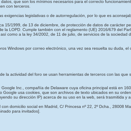
es datos, que son los mínimos necesarios para el correcto funcionamie
ten con terceros.
las exigencias legislativas o de autorregulación, por lo que es aconseja
ica 15/1999, de 13 de diciembre, de protección de datos de carácter p
 de la LOPD. Cumple también con el reglamento (UE) 2016/679 del Parl
 así como a la ley 34/2002, de 11 de julio, de servicios de la sociedad
os Windows por correo electrónico, una vez sea resuelta su duda, el c
o de la actividad del foro se usan herramientas de terceros con las qu
or Google Inc., compañía de Delaware cuya oficina principal está en 16
o Google usa cookies, que son archivos de texto ubicados en su ordena
luyendo su dirección IP) acerca de su uso en la web, será trasmitida y
 con domicilio social en Madrid, C/ Princesa nº 22, 2º Dcha., 28008 M
minado para invitados]
.