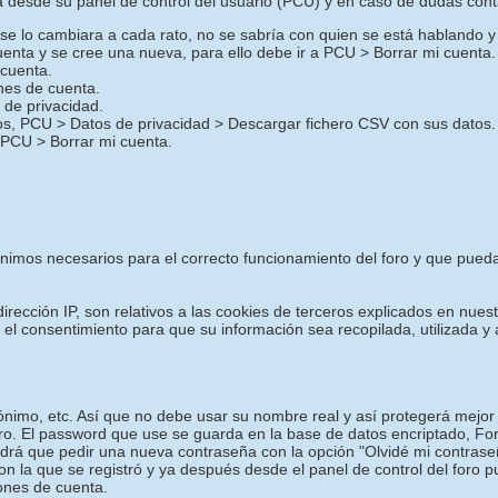
desde su panel de control del usuario (PCU) y en caso de dudas cont
o se lo cambiara a cada rato, no se sabría con quien se está hablando y
uenta y se cree una nueva, para ello debe ir a PCU > Borrar mi cuenta.
 cuenta.
ones de cuenta.
de privacidad.
ros, PCU > Datos de privacidad > Descargar fichero CSV con sus datos.
 PCU > Borrar mi cuenta.
mínimos necesarios para el correcto funcionamiento del foro y que pued
irección IP, son relativos a las cookies de terceros explicados en nuest
a el consentimiento para que su información sea recopilada, utilizada
nimo, etc. Así que no debe usar su nombre real y así protegerá mejor 
oro. El password que use se guarda en la base de datos encriptado, F
drá que pedir una nueva contraseña con la opción "Olvidé mi contrase
con la que se registró y ya después desde el panel de control del foro 
iones de cuenta.