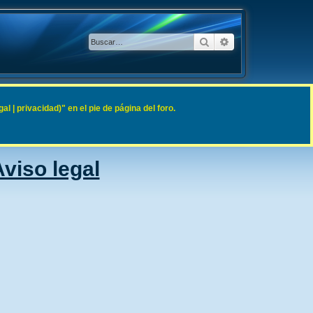
Buscar
Búsqueda avanzad
 | privacidad)" en el pie de página del foro.
viso legal