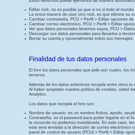
Estos derechos puede ejercerlos de manera automática 
Editar nick, no es posible ya que si no si todo el mund
La única manera de usar otro nick, es que elimine su c
Cambiar contraseña, PCU > Perfil > Editar opciones de
Cambiar correo electrónico, PCU > Perfil > Editar opci
Ver que datos personales tenemos suyos, PCU > Datos 
Descargar sus datos personales para llevarlos a terce
Borrar su cuenta y opcionalmente todos sus mensajes,
Finalidad de tus datos personales
El foro los datos personales que pide son cuatro, los 
terceros.
Además de los datos anteriores recopila entre otros tu d
Al haber aceptado nuestra política de cookies, usted d
Analytics.
Los datos que recopila el foro son:
Nombre de usuario: es un nombre ficticio, apodo, seudó
Contraseña: es el password para poder logarte en el f
la recuerde no podemos mandársela. En este caso, ten
esta será enviada a la dirección de correo electrónico 
panel de control de usuario (PCU) > Perfil > Editar opc