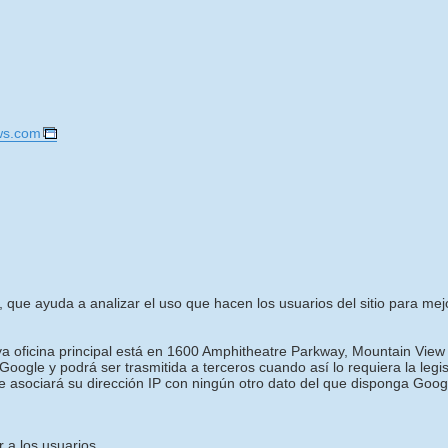
ws.com
, que ayuda a analizar el uso que hacen los usuarios del sitio para mejora
uya oficina principal está en 1600 Amphitheatre Parkway, Mountain View
oogle y podrá ser trasmitida a terceros cuando así lo requiera la legi
e asociará su dirección IP con ningún otro dato del que disponga Goog
 a los usuarios.