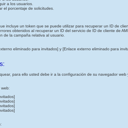
uir a los usuarios.
r el porcentaje de solicitudes.
ncluye un token que se puede utilizar para recuperar un ID de cliente
 errores obtenidos al recuperar un ID del servicio de ID de cliente de AM
n de la campaña relativa al usuario.
externo eliminado para invitados]
y
[Enlace externo eliminado para invi
s:
uear, para ello usted debe ir a la configuración de su navegador web y
s web:
nvitados]
nvitados]
nvitados]
nvitados]
: