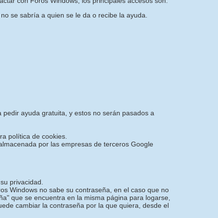
actar con Foros Windows, los principales accesos son:
 no se sabría a quien se le da o recibe la ayuda.
a pedir ayuda gratuita, y estos no serán pasados a
ra política de cookies.
 y almacenada por las empresas de terceros Google
su privacidad.
oros Windows no sabe su contraseña, en el caso que no
ña" que se encuentra en la misma página para logarse,
puede cambiar la contraseña por la que quiera, desde el