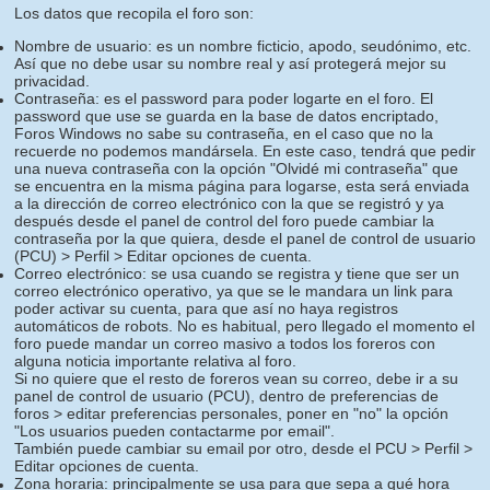
Los datos que recopila el foro son:
Nombre de usuario: es un nombre ficticio, apodo, seudónimo, etc.
Así que no debe usar su nombre real y así protegerá mejor su
privacidad.
Contraseña: es el password para poder logarte en el foro. El
password que use se guarda en la base de datos encriptado,
Foros Windows no sabe su contraseña, en el caso que no la
recuerde no podemos mandársela. En este caso, tendrá que pedir
una nueva contraseña con la opción "Olvidé mi contraseña" que
se encuentra en la misma página para logarse, esta será enviada
a la dirección de correo electrónico con la que se registró y ya
después desde el panel de control del foro puede cambiar la
contraseña por la que quiera, desde el panel de control de usuario
(PCU) > Perfil > Editar opciones de cuenta.
Correo electrónico: se usa cuando se registra y tiene que ser un
correo electrónico operativo, ya que se le mandara un link para
poder activar su cuenta, para que así no haya registros
automáticos de robots. No es habitual, pero llegado el momento el
foro puede mandar un correo masivo a todos los foreros con
alguna noticia importante relativa al foro.
Si no quiere que el resto de foreros vean su correo, debe ir a su
panel de control de usuario (PCU), dentro de preferencias de
foros > editar preferencias personales, poner en "no" la opción
"Los usuarios pueden contactarme por email".
También puede cambiar su email por otro, desde el PCU > Perfil >
Editar opciones de cuenta.
Zona horaria: principalmente se usa para que sepa a qué hora