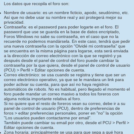
Los datos que recopila el foro son:
Nombre de usuario: es un nombre ficticio, apodo, seudónimo, etc.
Así que no debe usar su nombre real y así protegerá mejor su
privacidad.
Contraseña: es el password para poder logarte en el foro. El
password que use se guarda en la base de datos encriptado,
Foros Windows no sabe su contraseña, en el caso que no la
recuerde no podemos mandársela. En este caso, tendrá que pedir
una nueva contraseña con la opción "Olvidé mi contraseña" que
se encuentra en la misma página para logarse, esta será enviada
a la dirección de correo electrónico con la que se registró y ya
después desde el panel de control del foro puede cambiar la
contraseña por la que quiera, desde el panel de control de usuario
(PCU) > Perfil > Editar opciones de cuenta.
Correo electrónico: se usa cuando se registra y tiene que ser un
correo electrónico operativo, ya que se le mandara un link para
poder activar su cuenta, para que así no haya registros
automáticos de robots. No es habitual, pero llegado el momento el
foro puede mandar un correo masivo a todos los foreros con
alguna noticia importante relativa al foro.
Si no quiere que el resto de foreros vean su correo, debe ir a su
panel de control de usuario (PCU), dentro de preferencias de
foros > editar preferencias personales, poner en "no" la opción
"Los usuarios pueden contactarme por email".
También puede cambiar su email por otro, desde el PCU > Perfil >
Editar opciones de cuenta.
Zona horaria: principalmente se usa para que sepa a qué hora