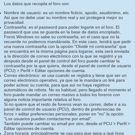
Los datos que recopila el foro son:
Nombre de usuario: es un nombre ficticio, apodo, seudónimo, etc.
Así que no debe usar su nombre real y así protegerá mejor su
privacidad.
Contraseña: es el password para poder logarte en el foro. El
password que use se guarda en la base de datos encriptado,
Foros Windows no sabe su contraseña, en el caso que no la
recuerde no podemos mandársela. En este caso, tendrá que pedir
una nueva contraseña con la opción "Olvidé mi contraseña" que
se encuentra en la misma página para logarse, esta será enviada
a la dirección de correo electrónico con la que se registró y ya
después desde el panel de control del foro puede cambiar la
contraseña por la que quiera, desde el panel de control de usuario
(PCU) > Perfil > Editar opciones de cuenta.
Correo electrónico: se usa cuando se registra y tiene que ser un
correo electrónico operativo, ya que se le mandara un link para
poder activar su cuenta, para que así no haya registros
automáticos de robots. No es habitual, pero llegado el momento el
foro puede mandar un correo masivo a todos los foreros con
alguna noticia importante relativa al foro.
Si no quiere que el resto de foreros vean su correo, debe ir a su
panel de control de usuario (PCU), dentro de preferencias de
foros > editar preferencias personales, poner en "no" la opción
"Los usuarios pueden contactarme por email".
También puede cambiar su email por otro, desde el PCU > Perfil >
Editar opciones de cuenta.
Zona horaria: principalmente se usa para que sepa a qué hora