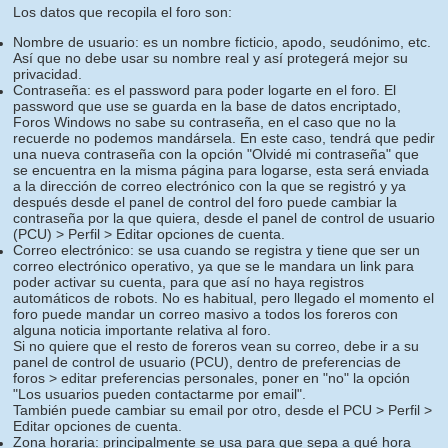
Los datos que recopila el foro son:
Nombre de usuario: es un nombre ficticio, apodo, seudónimo, etc.
Así que no debe usar su nombre real y así protegerá mejor su
privacidad.
Contraseña: es el password para poder logarte en el foro. El
password que use se guarda en la base de datos encriptado,
Foros Windows no sabe su contraseña, en el caso que no la
recuerde no podemos mandársela. En este caso, tendrá que pedir
una nueva contraseña con la opción "Olvidé mi contraseña" que
se encuentra en la misma página para logarse, esta será enviada
a la dirección de correo electrónico con la que se registró y ya
después desde el panel de control del foro puede cambiar la
contraseña por la que quiera, desde el panel de control de usuario
(PCU) > Perfil > Editar opciones de cuenta.
Correo electrónico: se usa cuando se registra y tiene que ser un
correo electrónico operativo, ya que se le mandara un link para
poder activar su cuenta, para que así no haya registros
automáticos de robots. No es habitual, pero llegado el momento el
foro puede mandar un correo masivo a todos los foreros con
alguna noticia importante relativa al foro.
Si no quiere que el resto de foreros vean su correo, debe ir a su
panel de control de usuario (PCU), dentro de preferencias de
foros > editar preferencias personales, poner en "no" la opción
"Los usuarios pueden contactarme por email".
También puede cambiar su email por otro, desde el PCU > Perfil >
Editar opciones de cuenta.
Zona horaria: principalmente se usa para que sepa a qué hora