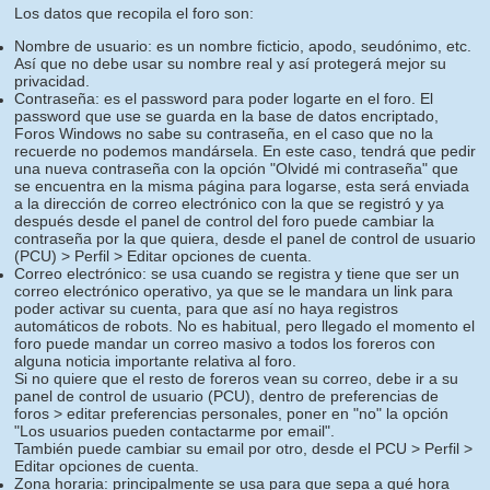
Los datos que recopila el foro son:
Nombre de usuario: es un nombre ficticio, apodo, seudónimo, etc.
Así que no debe usar su nombre real y así protegerá mejor su
privacidad.
Contraseña: es el password para poder logarte en el foro. El
password que use se guarda en la base de datos encriptado,
Foros Windows no sabe su contraseña, en el caso que no la
recuerde no podemos mandársela. En este caso, tendrá que pedir
una nueva contraseña con la opción "Olvidé mi contraseña" que
se encuentra en la misma página para logarse, esta será enviada
a la dirección de correo electrónico con la que se registró y ya
después desde el panel de control del foro puede cambiar la
contraseña por la que quiera, desde el panel de control de usuario
(PCU) > Perfil > Editar opciones de cuenta.
Correo electrónico: se usa cuando se registra y tiene que ser un
correo electrónico operativo, ya que se le mandara un link para
poder activar su cuenta, para que así no haya registros
automáticos de robots. No es habitual, pero llegado el momento el
foro puede mandar un correo masivo a todos los foreros con
alguna noticia importante relativa al foro.
Si no quiere que el resto de foreros vean su correo, debe ir a su
panel de control de usuario (PCU), dentro de preferencias de
foros > editar preferencias personales, poner en "no" la opción
"Los usuarios pueden contactarme por email".
También puede cambiar su email por otro, desde el PCU > Perfil >
Editar opciones de cuenta.
Zona horaria: principalmente se usa para que sepa a qué hora