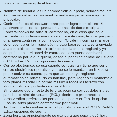
Los datos que recopila el foro son:
Nombre de usuario: es un nombre ficticio, apodo, seudónimo, etc.
Así que no debe usar su nombre real y así protegerá mejor su
privacidad.
Contraseña: es el password para poder logarte en el foro. El
password que use se guarda en la base de datos encriptado,
Foros Windows no sabe su contraseña, en el caso que no la
recuerde no podemos mandársela. En este caso, tendrá que pedir
una nueva contraseña con la opción "Olvidé mi contraseña" que
se encuentra en la misma página para logarse, esta será enviada
a la dirección de correo electrónico con la que se registró y ya
después desde el panel de control del foro puede cambiar la
contraseña por la que quiera, desde el panel de control de usuario
(PCU) > Perfil > Editar opciones de cuenta.
Correo electrónico: se usa cuando se registra y tiene que ser un
correo electrónico operativo, ya que se le mandara un link para
poder activar su cuenta, para que así no haya registros
automáticos de robots. No es habitual, pero llegado el momento el
foro puede mandar un correo masivo a todos los foreros con
alguna noticia importante relativa al foro.
Si no quiere que el resto de foreros vean su correo, debe ir a su
panel de control de usuario (PCU), dentro de preferencias de
foros > editar preferencias personales, poner en "no" la opción
"Los usuarios pueden contactarme por email".
También puede cambiar su email por otro, desde el PCU > Perfil >
Editar opciones de cuenta.
Zona horaria: principalmente se usa para que sepa a qué hora