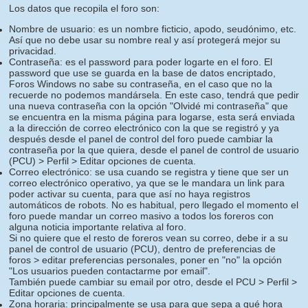
Los datos que recopila el foro son:
Nombre de usuario: es un nombre ficticio, apodo, seudónimo, etc.
Así que no debe usar su nombre real y así protegerá mejor su
privacidad.
Contraseña: es el password para poder logarte en el foro. El
password que use se guarda en la base de datos encriptado,
Foros Windows no sabe su contraseña, en el caso que no la
recuerde no podemos mandársela. En este caso, tendrá que pedir
una nueva contraseña con la opción "Olvidé mi contraseña" que
se encuentra en la misma página para logarse, esta será enviada
a la dirección de correo electrónico con la que se registró y ya
después desde el panel de control del foro puede cambiar la
contraseña por la que quiera, desde el panel de control de usuario
(PCU) > Perfil > Editar opciones de cuenta.
Correo electrónico: se usa cuando se registra y tiene que ser un
correo electrónico operativo, ya que se le mandara un link para
poder activar su cuenta, para que así no haya registros
automáticos de robots. No es habitual, pero llegado el momento el
foro puede mandar un correo masivo a todos los foreros con
alguna noticia importante relativa al foro.
Si no quiere que el resto de foreros vean su correo, debe ir a su
panel de control de usuario (PCU), dentro de preferencias de
foros > editar preferencias personales, poner en "no" la opción
"Los usuarios pueden contactarme por email".
También puede cambiar su email por otro, desde el PCU > Perfil >
Editar opciones de cuenta.
Zona horaria: principalmente se usa para que sepa a qué hora