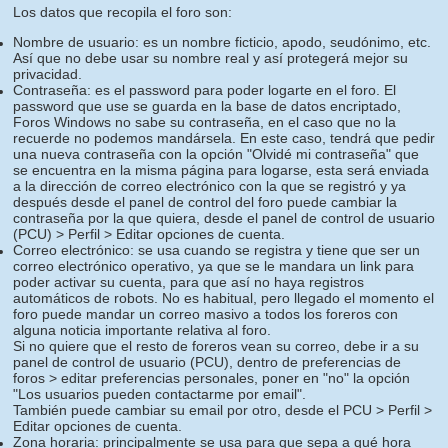
Los datos que recopila el foro son:
Nombre de usuario: es un nombre ficticio, apodo, seudónimo, etc.
Así que no debe usar su nombre real y así protegerá mejor su
privacidad.
Contraseña: es el password para poder logarte en el foro. El
password que use se guarda en la base de datos encriptado,
Foros Windows no sabe su contraseña, en el caso que no la
recuerde no podemos mandársela. En este caso, tendrá que pedir
una nueva contraseña con la opción "Olvidé mi contraseña" que
se encuentra en la misma página para logarse, esta será enviada
a la dirección de correo electrónico con la que se registró y ya
después desde el panel de control del foro puede cambiar la
contraseña por la que quiera, desde el panel de control de usuario
(PCU) > Perfil > Editar opciones de cuenta.
Correo electrónico: se usa cuando se registra y tiene que ser un
correo electrónico operativo, ya que se le mandara un link para
poder activar su cuenta, para que así no haya registros
automáticos de robots. No es habitual, pero llegado el momento el
foro puede mandar un correo masivo a todos los foreros con
alguna noticia importante relativa al foro.
Si no quiere que el resto de foreros vean su correo, debe ir a su
panel de control de usuario (PCU), dentro de preferencias de
foros > editar preferencias personales, poner en "no" la opción
"Los usuarios pueden contactarme por email".
También puede cambiar su email por otro, desde el PCU > Perfil >
Editar opciones de cuenta.
Zona horaria: principalmente se usa para que sepa a qué hora