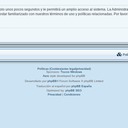
solo unos pocos segundos y le permitirá un amplio acceso al sistema. La Administr
star familiarizado con nuestros términos de uso y políticas relacionadas. Por favor 
Polí
Políticas (Cookies|aviso legal|privacidad)
Sponsors:
Trucos Windows
Aero
style developed for phpBB
Desarrollado por
phpBB
® Forum Software © phpBB Limited
Traducción al español por
phpBB España
Optimized by:
phpBB SEO
Privacidad
|
Condiciones