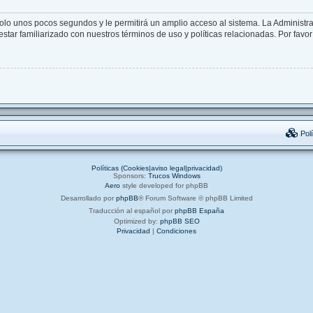
solo unos pocos segundos y le permitirá un amplio acceso al sistema. La Administr
star familiarizado con nuestros términos de uso y políticas relacionadas. Por favor 
Polí
Políticas (Cookies|aviso legal|privacidad)
Sponsors:
Trucos Windows
Aero
style developed for phpBB
Desarrollado por
phpBB
® Forum Software © phpBB Limited
Traducción al español por
phpBB España
Optimized by:
phpBB SEO
Privacidad
|
Condiciones