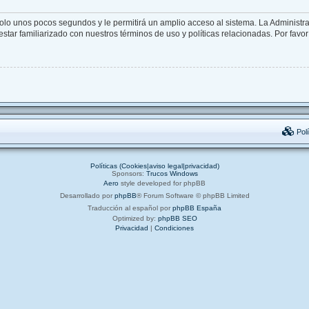
solo unos pocos segundos y le permitirá un amplio acceso al sistema. La Administr
star familiarizado con nuestros términos de uso y políticas relacionadas. Por favor 
Polí
Políticas (Cookies|aviso legal|privacidad)
Sponsors:
Trucos Windows
Aero
style developed for phpBB
Desarrollado por
phpBB
® Forum Software © phpBB Limited
Traducción al español por
phpBB España
Optimized by:
phpBB SEO
Privacidad
|
Condiciones