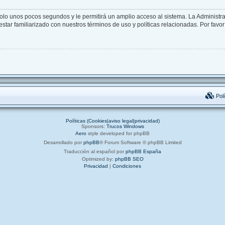
solo unos pocos segundos y le permitirá un amplio acceso al sistema. La Administr
star familiarizado con nuestros términos de uso y políticas relacionadas. Por favor 
Polí
Políticas (Cookies|aviso legal|privacidad)
Sponsors:
Trucos Windows
Aero
style developed for phpBB
Desarrollado por
phpBB
® Forum Software © phpBB Limited
Traducción al español por
phpBB España
Optimized by:
phpBB SEO
Privacidad
|
Condiciones