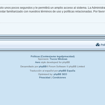
solo unos pocos segundos y le permitirá un amplio acceso al sistema. La Administr
star familiarizado con nuestros términos de uso y políticas relacionadas. Por favor 
Polí
Políticas (Cookies|aviso legal|privacidad)
Sponsors:
Trucos Windows
Aero
style developed for phpBB
Desarrollado por
phpBB
® Forum Software © phpBB Limited
Traducción al español por
phpBB España
Optimized by:
phpBB SEO
Privacidad
|
Condiciones