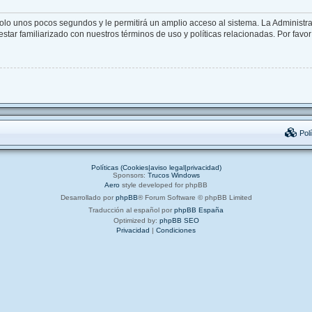
solo unos pocos segundos y le permitirá un amplio acceso al sistema. La Administr
star familiarizado con nuestros términos de uso y políticas relacionadas. Por favor 
Polí
Políticas (Cookies|aviso legal|privacidad)
Sponsors:
Trucos Windows
Aero
style developed for phpBB
Desarrollado por
phpBB
® Forum Software © phpBB Limited
Traducción al español por
phpBB España
Optimized by:
phpBB SEO
Privacidad
|
Condiciones