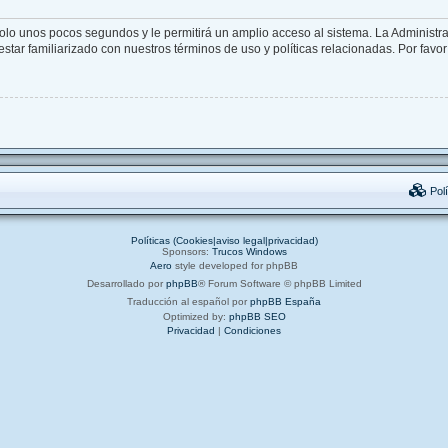
solo unos pocos segundos y le permitirá un amplio acceso al sistema. La Administr
star familiarizado con nuestros términos de uso y políticas relacionadas. Por favor 
Polí
Políticas (Cookies|aviso legal|privacidad)
Sponsors:
Trucos Windows
Aero
style developed for phpBB
Desarrollado por
phpBB
® Forum Software © phpBB Limited
Traducción al español por
phpBB España
Optimized by:
phpBB SEO
Privacidad
|
Condiciones