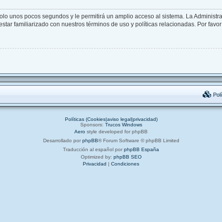
solo unos pocos segundos y le permitirá un amplio acceso al sistema. La Administr
star familiarizado con nuestros términos de uso y políticas relacionadas. Por favor 
Polí
Políticas (Cookies|aviso legal|privacidad)
Sponsors:
Trucos Windows
Aero
style developed for phpBB
Desarrollado por
phpBB
® Forum Software © phpBB Limited
Traducción al español por
phpBB España
Optimized by:
phpBB SEO
Privacidad
|
Condiciones