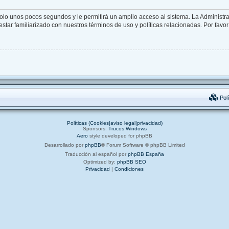
solo unos pocos segundos y le permitirá un amplio acceso al sistema. La Administr
star familiarizado con nuestros términos de uso y políticas relacionadas. Por favor 
Polí
Políticas (Cookies|aviso legal|privacidad)
Sponsors:
Trucos Windows
Aero
style developed for phpBB
Desarrollado por
phpBB
® Forum Software © phpBB Limited
Traducción al español por
phpBB España
Optimized by:
phpBB SEO
Privacidad
|
Condiciones