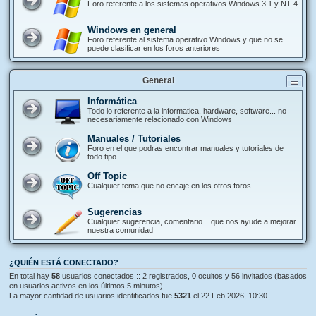
Foro referente a los sistemas operativos Windows 3.1 y NT 4
Windows en general
Foro referente al sistema operativo Windows y que no se
puede clasificar en los foros anteriores
General
Informática
Todo lo referente a la informatica, hardware, software... no
necesariamente relacionado con Windows
Manuales / Tutoriales
Foro en el que podras encontrar manuales y tutoriales de
todo tipo
Off Topic
Cualquier tema que no encaje en los otros foros
Sugerencias
Cualquier sugerencia, comentario... que nos ayude a mejorar
nuestra comunidad
¿QUIÉN ESTÁ CONECTADO?
En total hay
58
usuarios conectados :: 2 registrados, 0 ocultos y 56 invitados (basados
en usuarios activos en los últimos 5 minutos)
La mayor cantidad de usuarios identificados fue
5321
el 22 Feb 2026, 10:30