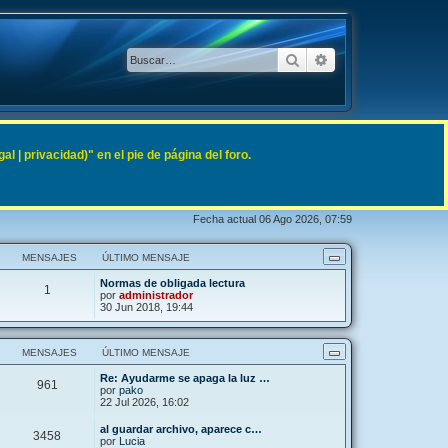
Buscar
Búsqueda avanzad
 | privacidad)" en el pie de página del foro.
Fecha actual 06 Ago 2026, 07:59
MENSAJES
ÚLTIMO MENSAJE
Normas de obligada lectura
1
por
administrador
30 Jun 2018, 19:44
MENSAJES
ÚLTIMO MENSAJE
Re: Ayudarme se apaga la luz …
961
por
pako
22 Jul 2026, 16:02
al guardar archivo, aparece c…
3458
por
Lucia