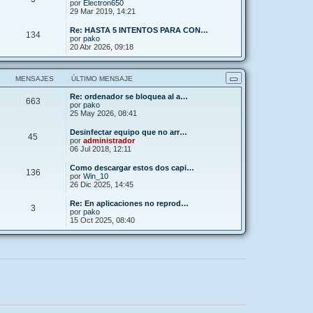
por
Electron650
29 Mar 2019, 14:21
Re: HASTA 5 INTENTOS PARA CON…
134
por
pako
20 Abr 2026, 09:18
MENSAJES
ÚLTIMO MENSAJE
Re: ordenador se bloquea al a…
663
por
pako
25 May 2026, 08:41
Desinfectar equipo que no arr…
45
por
administrador
06 Jul 2018, 12:11
Como descargar estos dos capi…
136
por
Win_10
26 Dic 2025, 14:45
Re: En aplicaciones no reprod…
3
por
pako
15 Oct 2025, 08:40