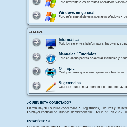
Foro referente a los sistemas operativos Window
Windows en general
Foro referente al sistema operativo Windows y que
GENERAL
Informática
Todo lo referente a la informatica, hardware, so
Manuales / Tutoriales
Foro en el que podras encontrar manuales y tutori
Off Topic
Cualquier tema que no encaje en los otros foros
Sugerencias
Cualquier sugerencia, comentario... que nos ayu
¿QUIÉN ESTÁ CONECTADO?
En total hay
91
usuarios conectados :: 3 registrados, 0 ocultos y 88 invi
La mayor cantidad de usuarios identificados fue
5321
el 22 Feb 2026, 10
ESTADÍSTICAS
Mensajes totales
5991
• Temas totales
1165
• Usuarios totales
1456
• Nu