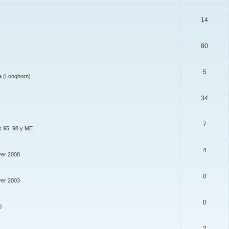
14
80
5
a (Longhorn)
34
7
s 95, 98 y ME
4
ver 2008
0
ver 2003
0
0
2