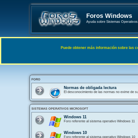
Foros Windows
Ayuda sobre Sistemas Operativos 
Enlaces rápidos
FAQ
Puede obtener más información sobre las cook
Índice general
FORO
Normas de obligada lectura
El desconocimiento de las normas no exime de s
SISTEMAS OPERATIVOS MICROSOFT
Windows 11
Foro referente al sistema operativo Windows 11
Windows 10
Foro referente al sistema operativo Windows 10