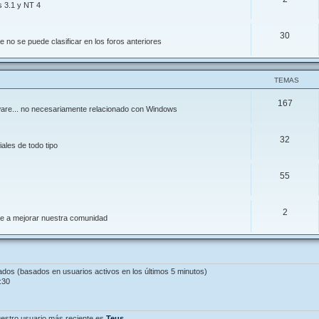
s 3.1 y NT 4
30
 no se puede clasificar en los foros anteriores
TEMAS
167
ftware... no necesariamente relacionado con Windows
32
ales de todo tipo
55
2
de a mejorar nuestra comunidad
tados (basados en usuarios activos en los últimos 5 minutos)
:30
estro usuario más reciente es
Teus