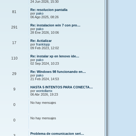
24 Jun 2026, 15:30
Re: resolucion pantalla
81
por
pako
06 Ago 2025, 08:26
Re: instalacion win 7 con pro…
291
por
pako
28 Ene 2026, 10:06
Re: Actializar
17
por
franklopp
09 Feb 2023, 12:02
Re: instalar xp en lenovo ide…
110
por
pako
02 Sep 2024, 10:23
Re: Windows 98 funcionando en…
29
por
pako
21 Feb 2024, 14:53
HASTA 5 INTENTOS PARA CONECTA…
9
por
wontollamx
06 Abr 2026, 19:23
No hay mensajes
0
No hay mensajes
0
Problema de comunicacion seri…
3