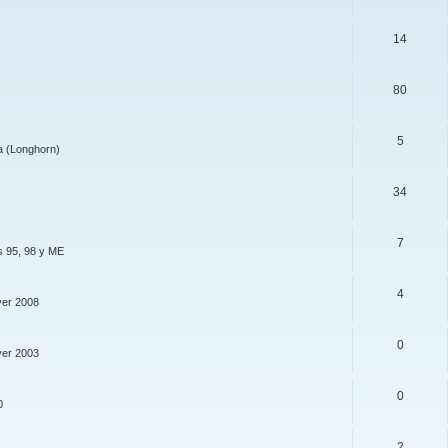
14
80
5
a (Longhorn)
34
7
s 95, 98 y ME
4
ver 2008
0
ver 2003
0
0
2