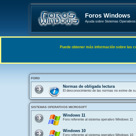
Foros Windows
Ayuda sobre Sistemas Operativos 
Enlaces rápidos
FAQ
Puede obtener más información sobre las cook
Índice general
FORO
Normas de obligada lectura
El desconocimiento de las normas no exime de s
SISTEMAS OPERATIVOS MICROSOFT
Windows 11
Foro referente al sistema operativo Windows 11
Windows 10
Foro referente al sistema operativo Windows 10