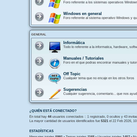
Foro referente a los sistemas operativos Window
Windows en general
Foro referente al sistema operativo Windows y que
GENERAL
Informática
Todo lo referente a la informatica, hardware, so
Manuales / Tutoriales
Foro en el que podras encontrar manuales y tutori
Off Topic
Cualquier tema que no encaje en los otros foros
Sugerencias
Cualquier sugerencia, comentario... que nos ayu
¿QUIÉN ESTÁ CONECTADO?
En total hay
44
usuarios conectados :: 1 registrado, 0 ocultos y 43 invit
La mayor cantidad de usuarios identificados fue
5321
el 22 Feb 2026, 10
ESTADÍSTICAS
Mensajes totales
5991
• Temas totales
1165
• Usuarios totales
1457
• Nu