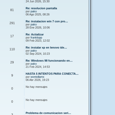
24 Jun 2026, 15:30
Re: resolucion pantalla
81
por
pako
06 Ago 2025, 08:26
Re: instalacion win 7 con pro…
291
por
pako
28 Ene 2026, 10:06
Re: Actializar
17
por
franklopp
09 Feb 2023, 12:02
Re: instalar xp en lenovo ide…
110
por
pako
02 Sep 2024, 10:23
Re: Windows 98 funcionando en…
29
por
pako
21 Feb 2024, 14:53
HASTA 5 INTENTOS PARA CONECTA…
9
por
wontollamx
06 Abr 2026, 19:23
No hay mensajes
0
No hay mensajes
0
Problema de comunicacion seri…
3