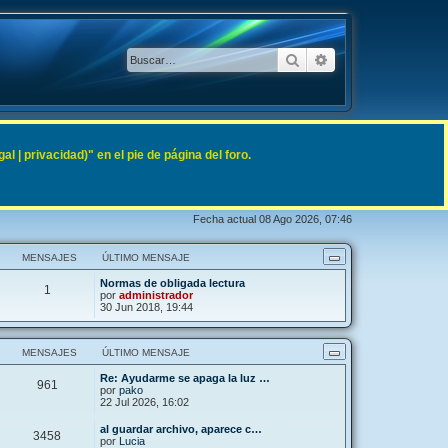
Buscar
Búsqueda avanzad
 | privacidad)" en el pie de página del foro.
Fecha actual 08 Ago 2026, 07:46
MENSAJES
ÚLTIMO MENSAJE
Normas de obligada lectura
1
por
administrador
30 Jun 2018, 19:44
MENSAJES
ÚLTIMO MENSAJE
Re: Ayudarme se apaga la luz …
961
por
pako
22 Jul 2026, 16:02
al guardar archivo, aparece c…
3458
por
Lucia