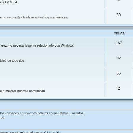
s 3.1 y NT 4
30
 no se puede clasificar en los foros anteriores
TEMAS
167
ftware... no necesariamente relacionado con Windows
32
ales de todo tipo
55
2
de a mejorar nuestra comunidad
ados (basados en usuarios activos en los últimos 5 minutos)
:30
estro usuario más reciente es
Gladys.23