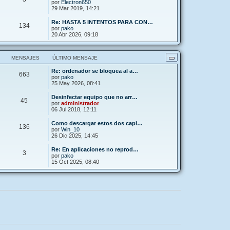
por
Electron650
29 Mar 2019, 14:21
Re: HASTA 5 INTENTOS PARA CON…
134
por
pako
20 Abr 2026, 09:18
MENSAJES
ÚLTIMO MENSAJE
Re: ordenador se bloquea al a…
663
por
pako
25 May 2026, 08:41
Desinfectar equipo que no arr…
45
por
administrador
06 Jul 2018, 12:11
Como descargar estos dos capi…
136
por
Win_10
26 Dic 2025, 14:45
Re: En aplicaciones no reprod…
3
por
pako
15 Oct 2025, 08:40