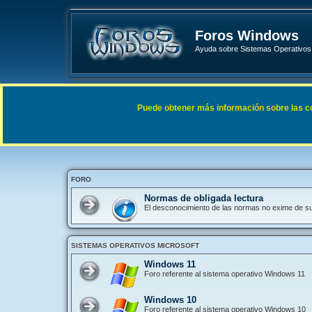
Foros Windows
Ayuda sobre Sistemas Operativos 
Enlaces rápidos
FAQ
Puede obtener más información sobre las cook
Índice general
FORO
Normas de obligada lectura
El desconocimiento de las normas no exime de s
SISTEMAS OPERATIVOS MICROSOFT
Windows 11
Foro referente al sistema operativo Windows 11
Windows 10
Foro referente al sistema operativo Windows 10