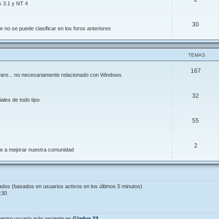
s 3.1 y NT 4
30
 no se puede clasificar en los foros anteriores
TEMAS
167
ftware... no necesariamente relacionado con Windows
32
ales de todo tipo
55
2
de a mejorar nuestra comunidad
tados (basados en usuarios activos en los últimos 5 minutos)
:30
estro usuario más reciente es
Gladys.23