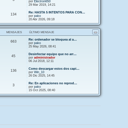
por
Electron650
29 Mar 2019, 14:21
Re: HASTA 5 INTENTOS PARA CON…
134
por
pako
20 Abr 2026, 09:18
MENSAJES
ÚLTIMO MENSAJE
Re: ordenador se bloquea al a…
663
por
pako
25 May 2026, 08:41
Desinfectar equipo que no arr…
45
por
administrador
06 Jul 2018, 12:11
Como descargar estos dos capi…
136
por
Win_10
26 Dic 2025, 14:45
Re: En aplicaciones no reprod…
3
por
pako
15 Oct 2025, 08:40