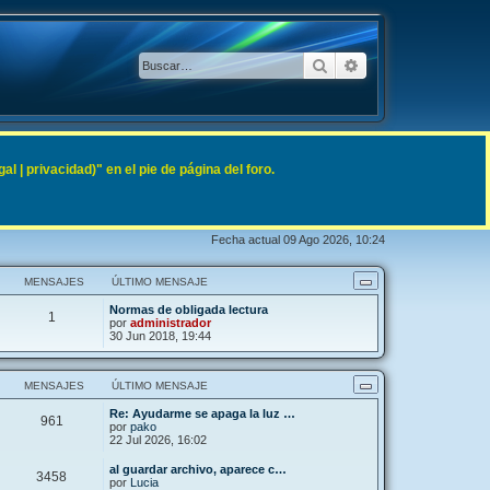
Buscar
Búsqueda avanzad
 | privacidad)" en el pie de página del foro.
Fecha actual 09 Ago 2026, 10:24
MENSAJES
ÚLTIMO MENSAJE
Normas de obligada lectura
1
por
administrador
30 Jun 2018, 19:44
MENSAJES
ÚLTIMO MENSAJE
Re: Ayudarme se apaga la luz …
961
por
pako
22 Jul 2026, 16:02
al guardar archivo, aparece c…
3458
por
Lucia