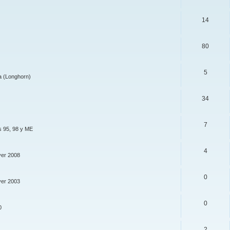
14
80
5
a (Longhorn)
34
7
s 95, 98 y ME
4
ver 2008
0
ver 2003
0
0
2