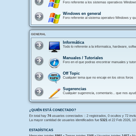
Foro referente a los sistemas operativos Window
Windows en general
Foro referente al sistema operativo Windows y que
GENERAL
Informática
Todo lo referente a la informatica, hardware, so
Manuales / Tutoriales
Foro en el que podras encontrar manuales y tutori
Off Topic
Cualquier tema que no encaje en los otros foros
Sugerencias
Cualquier sugerencia, comentario... que nos ayu
¿QUIÉN ESTÁ CONECTADO?
En total hay
74
usuarios conectados :: 2 registrados, 0 ocultos y 72 invi
La mayor cantidad de usuarios identificados fue
5321
el 22 Feb 2026, 10
ESTADÍSTICAS
Mensajes totales
5991
• Temas totales
1165
• Usuarios totales
1457
• Nu