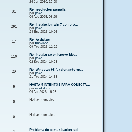
24 Jun 2026, 15:30
Re: resolucion pantalla
81
por
pako
06 Ago 2025, 08:26
Re: instalacion win 7 con pro…
291
por
pako
28 Ene 2026, 10:06
Re: Actializar
17
por
franklopp
09 Feb 2023, 12:02
Re: instalar xp en lenovo ide…
110
por
pako
02 Sep 2024, 10:23
Re: Windows 98 funcionando en…
29
por
pako
21 Feb 2024, 14:53
HASTA 5 INTENTOS PARA CONECTA…
9
por
wontollamx
06 Abr 2026, 19:23
No hay mensajes
0
No hay mensajes
0
Problema de comunicacion seri…
3