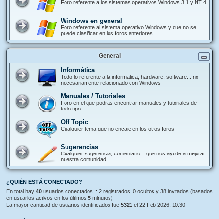
Foro referente a los sistemas operativos Windows 3.1 y NT 4
Windows en general
Foro referente al sistema operativo Windows y que no se
puede clasificar en los foros anteriores
General
Informática
Todo lo referente a la informatica, hardware, software... no
necesariamente relacionado con Windows
Manuales / Tutoriales
Foro en el que podras encontrar manuales y tutoriales de
todo tipo
Off Topic
Cualquier tema que no encaje en los otros foros
Sugerencias
Cualquier sugerencia, comentario... que nos ayude a mejorar
nuestra comunidad
¿QUIÉN ESTÁ CONECTADO?
En total hay
40
usuarios conectados :: 2 registrados, 0 ocultos y 38 invitados (basados
en usuarios activos en los últimos 5 minutos)
La mayor cantidad de usuarios identificados fue
5321
el 22 Feb 2026, 10:30