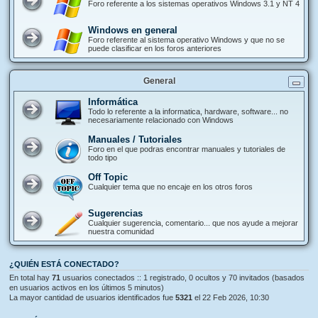
Foro referente a los sistemas operativos Windows 3.1 y NT 4
Windows en general
Foro referente al sistema operativo Windows y que no se
puede clasificar en los foros anteriores
General
Informática
Todo lo referente a la informatica, hardware, software... no
necesariamente relacionado con Windows
Manuales / Tutoriales
Foro en el que podras encontrar manuales y tutoriales de
todo tipo
Off Topic
Cualquier tema que no encaje en los otros foros
Sugerencias
Cualquier sugerencia, comentario... que nos ayude a mejorar
nuestra comunidad
¿QUIÉN ESTÁ CONECTADO?
En total hay
71
usuarios conectados :: 1 registrado, 0 ocultos y 70 invitados (basados
en usuarios activos en los últimos 5 minutos)
La mayor cantidad de usuarios identificados fue
5321
el 22 Feb 2026, 10:30