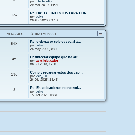
por
Electron650
29 Mar 2019, 14:21
Re: HASTA 5 INTENTOS PARA CON…
134
por
pako
20 Abr 2026, 09:18
MENSAJES
ÚLTIMO MENSAJE
Re: ordenador se bloquea al a…
663
por
pako
25 May 2026, 08:41
Desinfectar equipo que no arr…
45
por
administrador
06 Jul 2018, 12:11
Como descargar estos dos capi…
136
por
Win_10
26 Dic 2025, 14:45
Re: En aplicaciones no reprod…
3
por
pako
15 Oct 2025, 08:40