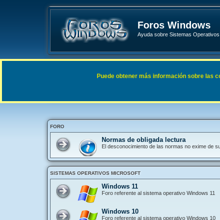
Foros Windows
Ayuda sobre Sistemas Operativos 
Enlaces rápidos
FAQ
Puede obtener más información sobre las cook
Índice general
FORO
Normas de obligada lectura
El desconocimiento de las normas no exime de s
SISTEMAS OPERATIVOS MICROSOFT
Windows 11
Foro referente al sistema operativo Windows 11
Windows 10
Foro referente al sistema operativo Windows 10