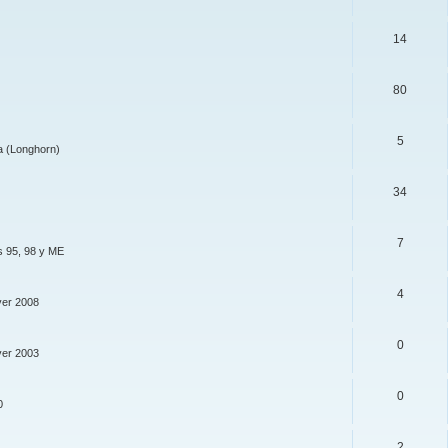
14
80
5
a (Longhorn)
34
7
s 95, 98 y ME
4
ver 2008
0
ver 2003
0
0
2