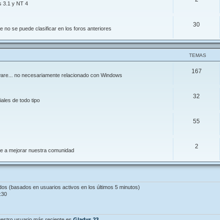
s 3.1 y NT 4
30
 no se puede clasificar en los foros anteriores
TEMAS
167
ftware... no necesariamente relacionado con Windows
32
ales de todo tipo
55
2
de a mejorar nuestra comunidad
ados (basados en usuarios activos en los últimos 5 minutos)
:30
estro usuario más reciente es
Gladys.23