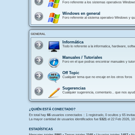
Foro referente a los sistemas operativos Window
Windows en general
Foro referente al sistema operativo Windows y que
GENERAL
Informática
Todo lo referente a la informatica, hardware, so
Manuales / Tutoriales
Foro en el que podras encontrar manuales y tutori
Off Topic
Cualquier tema que no encaje en los otros foros
Sugerencias
Cualquier sugerencia, comentario... que nos ayu
¿QUIÉN ESTÁ CONECTADO?
En total hay
66
usuarios conectados :: 1 registrado, 0 ocultos y 65 invit
La mayor cantidad de usuarios identificados fue
5321
el 22 Feb 2026, 10
ESTADÍSTICAS
Mensajes totales
5991
• Temas totales
1165
• Usuarios totales
1457
• Nu