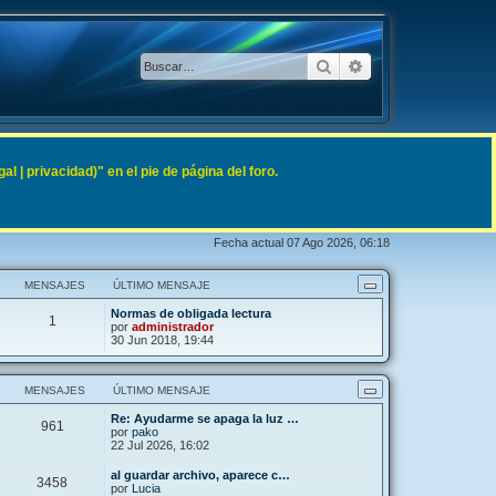
Buscar
Búsqueda avanzad
 | privacidad)" en el pie de página del foro.
Fecha actual 07 Ago 2026, 06:18
MENSAJES
ÚLTIMO MENSAJE
Normas de obligada lectura
1
por
administrador
30 Jun 2018, 19:44
MENSAJES
ÚLTIMO MENSAJE
Re: Ayudarme se apaga la luz …
961
por
pako
22 Jul 2026, 16:02
al guardar archivo, aparece c…
3458
por
Lucia