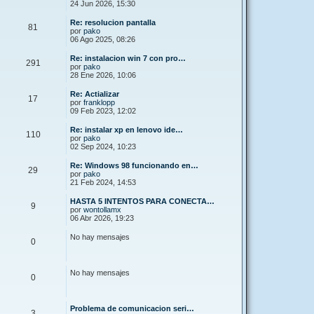
24 Jun 2026, 15:30
Re: resolucion pantalla
81
por
pako
06 Ago 2025, 08:26
Re: instalacion win 7 con pro…
291
por
pako
28 Ene 2026, 10:06
Re: Actializar
17
por
franklopp
09 Feb 2023, 12:02
Re: instalar xp en lenovo ide…
110
por
pako
02 Sep 2024, 10:23
Re: Windows 98 funcionando en…
29
por
pako
21 Feb 2024, 14:53
HASTA 5 INTENTOS PARA CONECTA…
9
por
wontollamx
06 Abr 2026, 19:23
No hay mensajes
0
No hay mensajes
0
Problema de comunicacion seri…
3