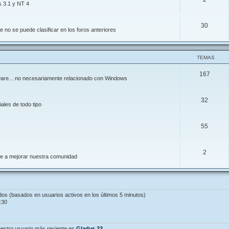
s 3.1 y NT 4
30
 no se puede clasificar en los foros anteriores
TEMAS
167
ftware... no necesariamente relacionado con Windows
32
ales de todo tipo
55
2
de a mejorar nuestra comunidad
ados (basados en usuarios activos en los últimos 5 minutos)
:30
estro usuario más reciente es
Gladys.23