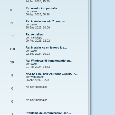
24 Jun 2026, 15:30
Re: resolucion pantalla
81
por
pako
06 Ago 2025, 08:26
Re: instalacion win 7 con pro…
291
por
pako
28 Ene 2026, 10:06
Re: Actializar
17
por
franklopp
09 Feb 2023, 12:02
Re: instalar xp en lenovo ide…
110
por
pako
02 Sep 2024, 10:23
Re: Windows 98 funcionando en…
29
por
pako
21 Feb 2024, 14:53
HASTA 5 INTENTOS PARA CONECTA…
9
por
wontollamx
06 Abr 2026, 19:23
No hay mensajes
0
No hay mensajes
0
Problema de comunicacion seri…
3