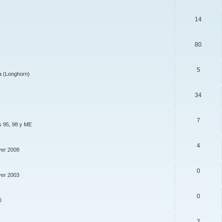
14
80
5
a (Longhorn)
34
7
s 95, 98 y ME
4
ver 2008
0
ver 2003
0
0
2