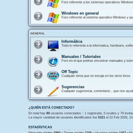
Foro referente a los sistemas operativos Window
Windows en general
Foro referente al sistema operativo Windows y que
GENERAL
Informática
Todo lo referente a la informatica, hardware, so
Manuales / Tutoriales
Foro en el que podras encontrar manuales y tutori
Off Topic
Cualquier tema que no encaje en los otros foros
Sugerencias
Cualquier sugerencia, comentario... que nos ayu
¿QUIÉN ESTÁ CONECTADO?
En total hay
80
usuarios conectados :: 1 registrado, 0 ocultos y 79 invit
La mayor cantidad de usuarios identificados fue
5321
el 22 Feb 2026, 10
ESTADÍSTICAS
Mensajes totales
5991
• Temas totales
1165
• Usuarios totales
1457
• Nu