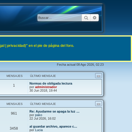
Buscar
Búsqueda avanzad
 | privacidad)" en el pie de página del foro.
Fecha actual 08 Ago 2026, 02:23
MENSAJES
ÚLTIMO MENSAJE
Normas de obligada lectura
1
por
administrador
30 Jun 2018, 19:44
MENSAJES
ÚLTIMO MENSAJE
Re: Ayudarme se apaga la luz …
961
por
pako
22 Jul 2026, 16:02
al guardar archivo, aparece c…
3458
por
Lucia