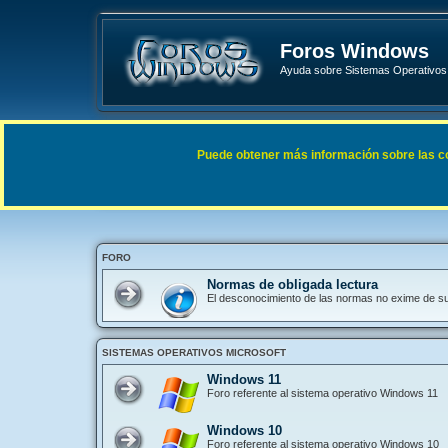
Foros Windows
Ayuda sobre Sistemas Operativos 
Enlaces rápidos
FAQ
Puede obtener más información sobre las cook
Índice general
FORO
Normas de obligada lectura
El desconocimiento de las normas no exime de s
SISTEMAS OPERATIVOS MICROSOFT
Windows 11
Foro referente al sistema operativo Windows 11
Windows 10
Foro referente al sistema operativo Windows 10