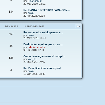
por
Electron650
29 Mar 2019, 14:21
Re: HASTA 5 INTENTOS PARA CON…
134
por
pako
20 Abr 2026, 09:18
MENSAJES
ÚLTIMO MENSAJE
Re: ordenador se bloquea al a…
663
por
pako
25 May 2026, 08:41
Desinfectar equipo que no arr…
45
por
administrador
06 Jul 2018, 12:11
Como descargar estos dos capi…
136
por
Win_10
26 Dic 2025, 14:45
Re: En aplicaciones no reprod…
3
por
pako
15 Oct 2025, 08:40