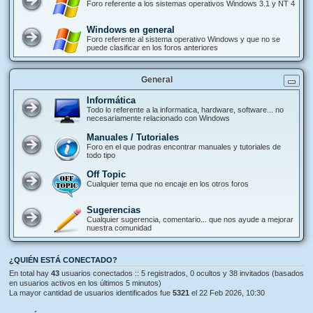
Foro referente a los sistemas operativos Windows 3.1 y NT 4
Windows en general
Foro referente al sistema operativo Windows y que no se
puede clasificar en los foros anteriores
General
Informática
Todo lo referente a la informatica, hardware, software... no
necesariamente relacionado con Windows
Manuales / Tutoriales
Foro en el que podras encontrar manuales y tutoriales de
todo tipo
Off Topic
Cualquier tema que no encaje en los otros foros
Sugerencias
Cualquier sugerencia, comentario... que nos ayude a mejorar
nuestra comunidad
¿QUIÉN ESTÁ CONECTADO?
En total hay
43
usuarios conectados :: 5 registrados, 0 ocultos y 38 invitados (basados
en usuarios activos en los últimos 5 minutos)
La mayor cantidad de usuarios identificados fue
5321
el 22 Feb 2026, 10:30