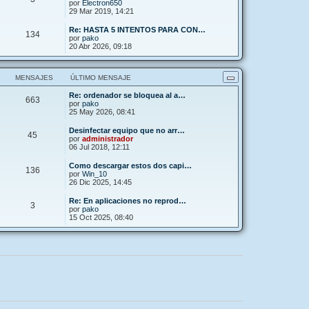
por
Electron650
29 Mar 2019, 14:21
Re: HASTA 5 INTENTOS PARA CON…
134
por
pako
20 Abr 2026, 09:18
MENSAJES
ÚLTIMO MENSAJE
Re: ordenador se bloquea al a…
663
por
pako
25 May 2026, 08:41
Desinfectar equipo que no arr…
45
por
administrador
06 Jul 2018, 12:11
Como descargar estos dos capi…
136
por
Win_10
26 Dic 2025, 14:45
Re: En aplicaciones no reprod…
3
por
pako
15 Oct 2025, 08:40