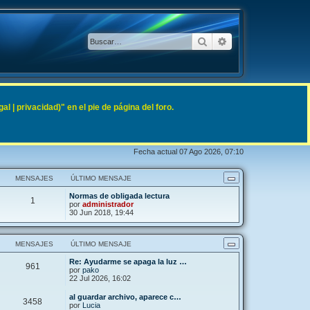
Buscar
Búsqueda avanzad
 | privacidad)" en el pie de página del foro.
Fecha actual 07 Ago 2026, 07:10
MENSAJES
ÚLTIMO MENSAJE
Normas de obligada lectura
1
por
administrador
30 Jun 2018, 19:44
MENSAJES
ÚLTIMO MENSAJE
Re: Ayudarme se apaga la luz …
961
por
pako
22 Jul 2026, 16:02
al guardar archivo, aparece c…
3458
por
Lucia