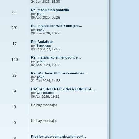
24 Jun 2026, 15:30
Re: resolucion pantalla
81
por
pako
06 Ago 2025, 08:26
Re: instalacion win 7 con pro…
291
por
pako
28 Ene 2026, 10:06
Re: Actializar
17
por
franklopp
09 Feb 2023, 12:02
Re: instalar xp en lenovo ide…
110
por
pako
02 Sep 2024, 10:23
Re: Windows 98 funcionando en…
29
por
pako
21 Feb 2024, 14:53
HASTA 5 INTENTOS PARA CONECTA…
9
por
wontollamx
06 Abr 2026, 19:23
No hay mensajes
0
No hay mensajes
0
Problema de comunicacion seri…
3