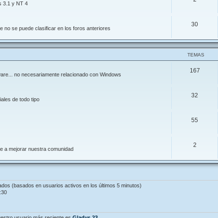
s 3.1 y NT 4
30
 no se puede clasificar en los foros anteriores
TEMAS
167
ftware... no necesariamente relacionado con Windows
32
ales de todo tipo
55
2
de a mejorar nuestra comunidad
tados (basados en usuarios activos en los últimos 5 minutos)
:30
estro usuario más reciente es
Gladys.23