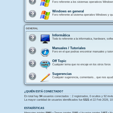
Foro referente a los sistemas operativos Window
Windows en general
Foro referente al sistema operativo Windows y que
GENERAL
Informática
Todo lo referente a la informatica, hardware, so
Manuales / Tutoriales
Foro en el que podras encontrar manuales y tutori
Off Topic
Cualquier tema que no encaje en los otros foros
Sugerencias
Cualquier sugerencia, comentario... que nos ayu
¿QUIÉN ESTÁ CONECTADO?
En total hay
94
usuarios conectados :: 2 registrados, 0 ocultos y 92 invi
La mayor cantidad de usuarios identificados fue
5321
el 22 Feb 2026, 10
ESTADÍSTICAS
Mensajes totales
5991
• Temas totales
1165
• Usuarios totales
1457
• Nu