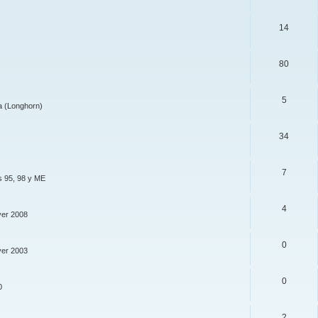
14
80
5
a (Longhorn)
34
7
s 95, 98 y ME
4
ver 2008
0
ver 2003
0
0
2