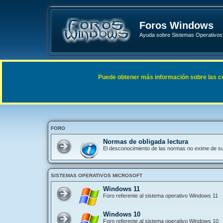
Foros Windows
Ayuda sobre Sistemas Operativos 
Enlaces rápidos
FAQ
Puede obtener más información sobre las cook
Índice general
FORO
Normas de obligada lectura
El desconocimiento de las normas no exime de s
SISTEMAS OPERATIVOS MICROSOFT
Windows 11
Foro referente al sistema operativo Windows 11
Windows 10
Foro referente al sistema operativo Windows 10