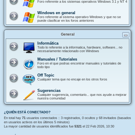
Foro referente a los sistemas operativos Windows 3.1 y NT 4
Windows en general
Foro referente al sistema operativo Windows y que no se
puede clasificar en los foros anteriores
General
Informática
Todo lo referente a la informatica, hardware, software... no
necesariamente relacionado con Windows
Manuales / Tutoriales
Foro en el que podras encontrar manuales y tutoriales de
todo tipo
Off Topic
Cualquier tema que no encaje en los otros foros
Sugerencias
Cualquier sugerencia, comentario... que nos ayude a mejorar
nuestra comunidad
¿QUIÉN ESTÁ CONECTADO?
En total hay
71
usuarios conectados :: 3 registrados, 0 ocultos y 68 invitados (basados
en usuarios activos en los últimos 5 minutos)
La mayor cantidad de usuarios identificados fue
5321
el 22 Feb 2026, 10:30