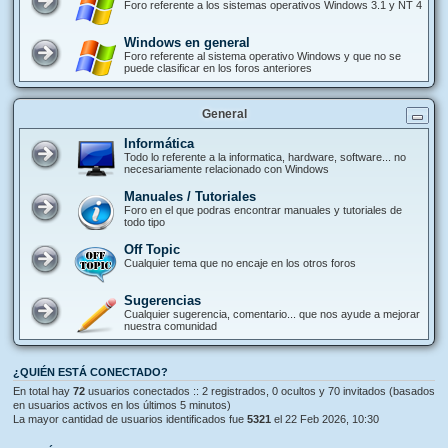
Foro referente a los sistemas operativos Windows 3.1 y NT 4
Windows en general
Foro referente al sistema operativo Windows y que no se
puede clasificar en los foros anteriores
General
Informática
Todo lo referente a la informatica, hardware, software... no
necesariamente relacionado con Windows
Manuales / Tutoriales
Foro en el que podras encontrar manuales y tutoriales de
todo tipo
Off Topic
Cualquier tema que no encaje en los otros foros
Sugerencias
Cualquier sugerencia, comentario... que nos ayude a mejorar
nuestra comunidad
¿QUIÉN ESTÁ CONECTADO?
En total hay
72
usuarios conectados :: 2 registrados, 0 ocultos y 70 invitados (basados
en usuarios activos en los últimos 5 minutos)
La mayor cantidad de usuarios identificados fue
5321
el 22 Feb 2026, 10:30