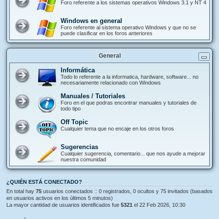
Foro referente a los sistemas operativos Windows 3.1 y NT 4
Windows en general
Foro referente al sistema operativo Windows y que no se
puede clasificar en los foros anteriores
General
Informática
Todo lo referente a la informatica, hardware, software... no
necesariamente relacionado con Windows
Manuales / Tutoriales
Foro en el que podras encontrar manuales y tutoriales de
todo tipo
Off Topic
Cualquier tema que no encaje en los otros foros
Sugerencias
Cualquier sugerencia, comentario... que nos ayude a mejorar
nuestra comunidad
¿QUIÉN ESTÁ CONECTADO?
En total hay
75
usuarios conectados :: 0 registrados, 0 ocultos y 75 invitados (basados
en usuarios activos en los últimos 5 minutos)
La mayor cantidad de usuarios identificados fue
5321
el 22 Feb 2026, 10:30