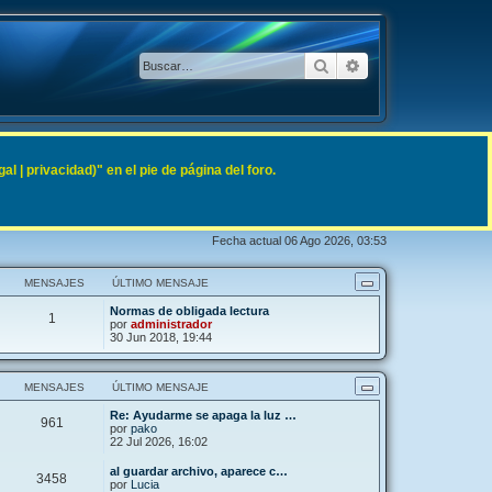
Buscar
Búsqueda avanzad
 | privacidad)" en el pie de página del foro.
Fecha actual 06 Ago 2026, 03:53
MENSAJES
ÚLTIMO MENSAJE
Normas de obligada lectura
1
por
administrador
30 Jun 2018, 19:44
MENSAJES
ÚLTIMO MENSAJE
Re: Ayudarme se apaga la luz …
961
por
pako
22 Jul 2026, 16:02
al guardar archivo, aparece c…
3458
por
Lucia