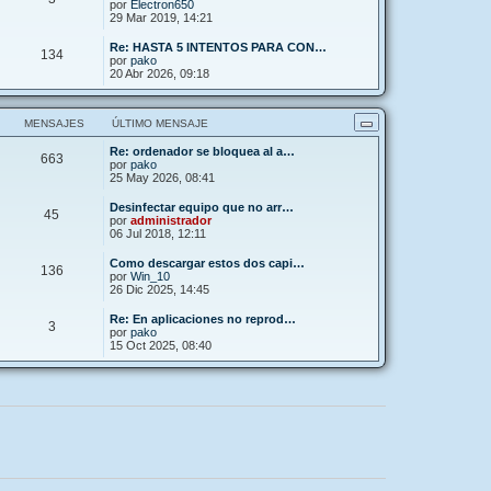
por
Electron650
29 Mar 2019, 14:21
Re: HASTA 5 INTENTOS PARA CON…
134
por
pako
20 Abr 2026, 09:18
MENSAJES
ÚLTIMO MENSAJE
Re: ordenador se bloquea al a…
663
por
pako
25 May 2026, 08:41
Desinfectar equipo que no arr…
45
por
administrador
06 Jul 2018, 12:11
Como descargar estos dos capi…
136
por
Win_10
26 Dic 2025, 14:45
Re: En aplicaciones no reprod…
3
por
pako
15 Oct 2025, 08:40