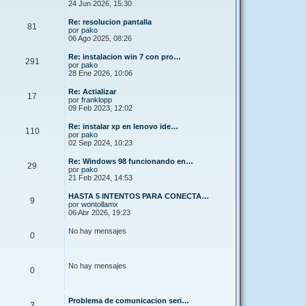
24 Jun 2026, 15:30
Re: resolucion pantalla
81
por
pako
06 Ago 2025, 08:26
Re: instalacion win 7 con pro…
291
por
pako
28 Ene 2026, 10:06
Re: Actializar
17
por
franklopp
09 Feb 2023, 12:02
Re: instalar xp en lenovo ide…
110
por
pako
02 Sep 2024, 10:23
Re: Windows 98 funcionando en…
29
por
pako
21 Feb 2024, 14:53
HASTA 5 INTENTOS PARA CONECTA…
9
por
wontollamx
06 Abr 2026, 19:23
No hay mensajes
0
No hay mensajes
0
Problema de comunicacion seri…
3