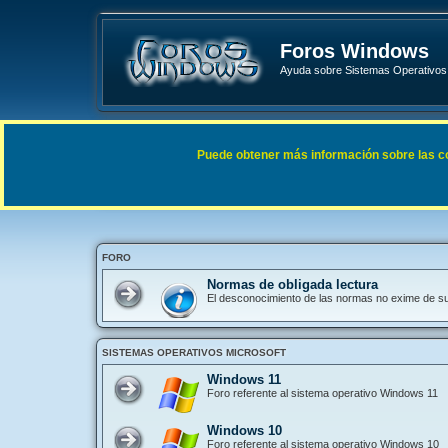
Foros Windows
Ayuda sobre Sistemas Operativos 
Enlaces rápidos
FAQ
Puede obtener más información sobre las cook
Índice general
FORO
Normas de obligada lectura
El desconocimiento de las normas no exime de s
SISTEMAS OPERATIVOS MICROSOFT
Windows 11
Foro referente al sistema operativo Windows 11
Windows 10
Foro referente al sistema operativo Windows 10