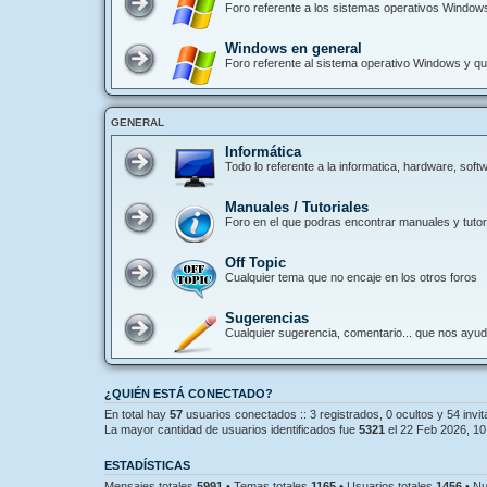
Foro referente a los sistemas operativos Window
Windows en general
Foro referente al sistema operativo Windows y que
GENERAL
Informática
Todo lo referente a la informatica, hardware, so
Manuales / Tutoriales
Foro en el que podras encontrar manuales y tutori
Off Topic
Cualquier tema que no encaje en los otros foros
Sugerencias
Cualquier sugerencia, comentario... que nos ayu
¿QUIÉN ESTÁ CONECTADO?
En total hay
57
usuarios conectados :: 3 registrados, 0 ocultos y 54 invi
La mayor cantidad de usuarios identificados fue
5321
el 22 Feb 2026, 10
ESTADÍSTICAS
Mensajes totales
5991
• Temas totales
1165
• Usuarios totales
1456
• Nu