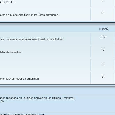
s 3.1 y NT 4
30
 no se puede clasificar en los foros anteriores
TEMAS
167
ftware... no necesariamente relacionado con Windows
32
ales de todo tipo
55
2
de a mejorar nuestra comunidad
tados (basados en usuarios activos en los últimos 5 minutos)
:30
estro usuario más reciente es
Teus