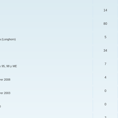
14
80
5
a (Longhorn)
34
7
s 95, 98 y ME
4
ver 2008
0
ver 2003
0
0
2