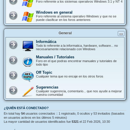
Foro referente a los sistemas operativos Windows 3.1 y NT 4
Windows en general
Foro referente al sistema operativo Windows y que no se
puede clasificar en los foros anteriores
General
Informática
Todo lo referente a la informatica, hardware, software... no
necesariamente relacionado con Windows
Manuales / Tutoriales
Foro en el que podras encontrar manuales y tutoriales de
todo tipo
Off Topic
Cualquier tema que no encaje en los otros foros
Sugerencias
Cualquier sugerencia, comentario... que nos ayude a mejorar
nuestra comunidad
¿QUIÉN ESTÁ CONECTADO?
En total hay
54
usuarios conectados :: 1 registrado, 0 ocultos y 53 invitados (basados
en usuarios activos en los últimos 5 minutos)
La mayor cantidad de usuarios identificados fue
5321
el 22 Feb 2026, 10:30