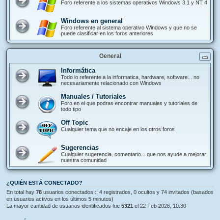
Foro referente a los sistemas operativos Windows 3.1 y NT 4
Windows en general
Foro referente al sistema operativo Windows y que no se
puede clasificar en los foros anteriores
General
Informática
Todo lo referente a la informatica, hardware, software... no
necesariamente relacionado con Windows
Manuales / Tutoriales
Foro en el que podras encontrar manuales y tutoriales de
todo tipo
Off Topic
Cualquier tema que no encaje en los otros foros
Sugerencias
Cualquier sugerencia, comentario... que nos ayude a mejorar
nuestra comunidad
¿QUIÉN ESTÁ CONECTADO?
En total hay
78
usuarios conectados :: 4 registrados, 0 ocultos y 74 invitados (basados
en usuarios activos en los últimos 5 minutos)
La mayor cantidad de usuarios identificados fue
5321
el 22 Feb 2026, 10:30