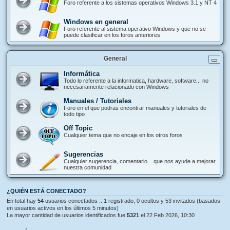
Foro referente a los sistemas operativos Windows 3.1 y NT 4
Windows en general
Foro referente al sistema operativo Windows y que no se
puede clasificar en los foros anteriores
General
Informática
Todo lo referente a la informatica, hardware, software... no
necesariamente relacionado con Windows
Manuales / Tutoriales
Foro en el que podras encontrar manuales y tutoriales de
todo tipo
Off Topic
Cualquier tema que no encaje en los otros foros
Sugerencias
Cualquier sugerencia, comentario... que nos ayude a mejorar
nuestra comunidad
¿QUIÉN ESTÁ CONECTADO?
En total hay
54
usuarios conectados :: 1 registrado, 0 ocultos y 53 invitados (basados
en usuarios activos en los últimos 5 minutos)
La mayor cantidad de usuarios identificados fue
5321
el 22 Feb 2026, 10:30