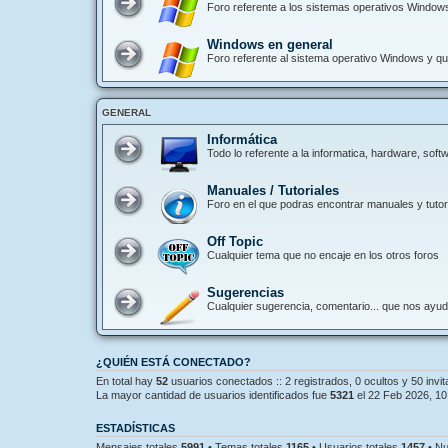
Foro referente a los sistemas operativos Window
Windows en general
Foro referente al sistema operativo Windows y que
GENERAL
Informática
Todo lo referente a la informatica, hardware, so
Manuales / Tutoriales
Foro en el que podras encontrar manuales y tutori
Off Topic
Cualquier tema que no encaje en los otros foros
Sugerencias
Cualquier sugerencia, comentario... que nos ayu
¿QUIÉN ESTÁ CONECTADO?
En total hay
52
usuarios conectados :: 2 registrados, 0 ocultos y 50 invi
La mayor cantidad de usuarios identificados fue
5321
el 22 Feb 2026, 10
ESTADÍSTICAS
Mensajes totales
5991
• Temas totales
1165
• Usuarios totales
1457
• Nu