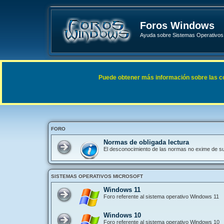
Foros Windows
Ayuda sobre Sistemas Operativos 
Enlaces rápidos
FAQ
Puede obtener más información sobre las cook
Índice general
FORO
Normas de obligada lectura
El desconocimiento de las normas no exime de s
SISTEMAS OPERATIVOS MICROSOFT
Windows 11
Foro referente al sistema operativo Windows 11
Windows 10
Foro referente al sistema operativo Windows 10