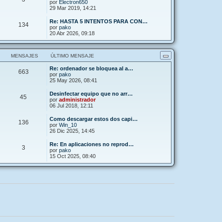
por
Electron650
29 Mar 2019, 14:21
Re: HASTA 5 INTENTOS PARA CON…
134
por
pako
20 Abr 2026, 09:18
MENSAJES
ÚLTIMO MENSAJE
Re: ordenador se bloquea al a…
663
por
pako
25 May 2026, 08:41
Desinfectar equipo que no arr…
45
por
administrador
06 Jul 2018, 12:11
Como descargar estos dos capi…
136
por
Win_10
26 Dic 2025, 14:45
Re: En aplicaciones no reprod…
3
por
pako
15 Oct 2025, 08:40