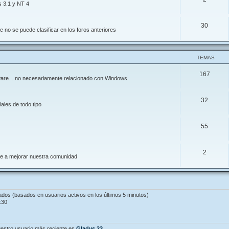
s 3.1 y NT 4
30
 no se puede clasificar en los foros anteriores
TEMAS
167
ftware... no necesariamente relacionado con Windows
32
ales de todo tipo
55
2
de a mejorar nuestra comunidad
tados (basados en usuarios activos en los últimos 5 minutos)
:30
estro usuario más reciente es
Gladys.23