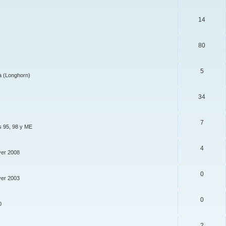
14
80
5
a (Longhorn)
34
7
s 95, 98 y ME
4
ver 2008
0
ver 2003
0
0
2