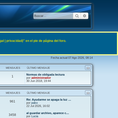
Buscar
Búsqueda avanzad
 | privacidad)" en el pie de página del foro.
Fecha actual 07 Ago 2026, 08:14
MENSAJES
ÚLTIMO MENSAJE
Normas de obligada lectura
1
por
administrador
30 Jun 2018, 19:44
MENSAJES
ÚLTIMO MENSAJE
Re: Ayudarme se apaga la luz …
961
por
pako
22 Jul 2026, 16:02
al guardar archivo, aparece c…
3458
por
Lucia