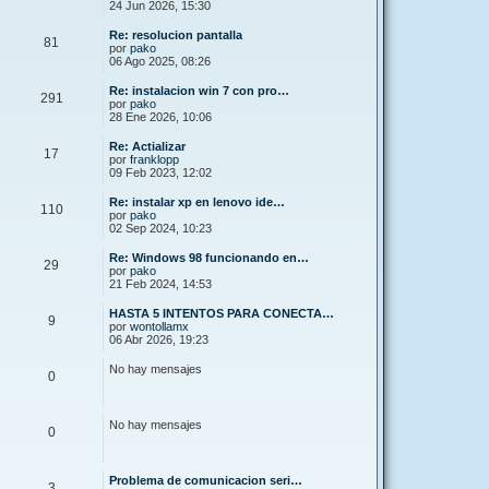
24 Jun 2026, 15:30
Re: resolucion pantalla
81
por
pako
06 Ago 2025, 08:26
Re: instalacion win 7 con pro…
291
por
pako
28 Ene 2026, 10:06
Re: Actializar
17
por
franklopp
09 Feb 2023, 12:02
Re: instalar xp en lenovo ide…
110
por
pako
02 Sep 2024, 10:23
Re: Windows 98 funcionando en…
29
por
pako
21 Feb 2024, 14:53
HASTA 5 INTENTOS PARA CONECTA…
9
por
wontollamx
06 Abr 2026, 19:23
No hay mensajes
0
No hay mensajes
0
Problema de comunicacion seri…
3