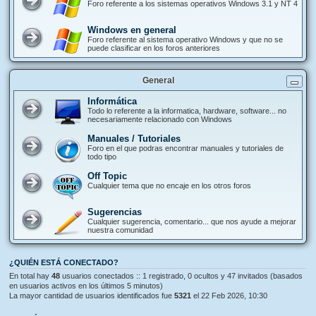
Foro referente a los sistemas operativos Windows 3.1 y NT 4
Windows en general
Foro referente al sistema operativo Windows y que no se
puede clasificar en los foros anteriores
General
Informática
Todo lo referente a la informatica, hardware, software... no
necesariamente relacionado con Windows
Manuales / Tutoriales
Foro en el que podras encontrar manuales y tutoriales de
todo tipo
Off Topic
Cualquier tema que no encaje en los otros foros
Sugerencias
Cualquier sugerencia, comentario... que nos ayude a mejorar
nuestra comunidad
¿QUIÉN ESTÁ CONECTADO?
En total hay
48
usuarios conectados :: 1 registrado, 0 ocultos y 47 invitados (basados
en usuarios activos en los últimos 5 minutos)
La mayor cantidad de usuarios identificados fue
5321
el 22 Feb 2026, 10:30