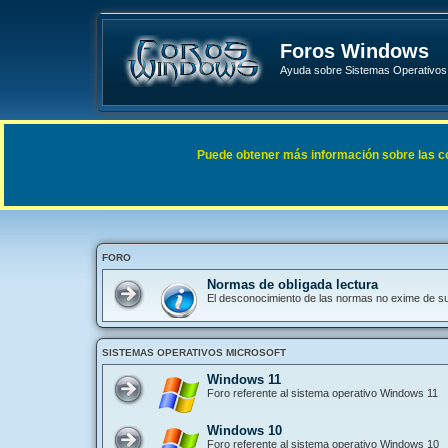
Foros Windows
Ayuda sobre Sistemas Operativos 
Enlaces rápidos
FAQ
Puede obtener más información sobre las cook
Índice general
FORO
Normas de obligada lectura
El desconocimiento de las normas no exime de s
SISTEMAS OPERATIVOS MICROSOFT
Windows 11
Foro referente al sistema operativo Windows 11
Windows 10
Foro referente al sistema operativo Windows 10