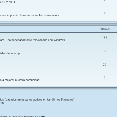
s 3.1 y NT 4
30
 no se puede clasificar en los foros anteriores
TEMAS
167
ftware... no necesariamente relacionado con Windows
32
ales de todo tipo
55
2
de a mejorar nuestra comunidad
ados (basados en usuarios activos en los últimos 5 minutos)
:30
estro usuario más reciente es
Teus