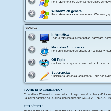
Foro referente a los sistemas operativos Window
Windows en general
Foro referente al sistema operativo Windows y que
GENERAL
Informática
Todo lo referente a la informatica, hardware, so
Manuales / Tutoriales
Foro en el que podras encontrar manuales y tutori
Off Topic
Cualquier tema que no encaje en los otros foros
Sugerencias
Cualquier sugerencia, comentario... que nos ayu
¿QUIÉN ESTÁ CONECTADO?
En total hay
47
usuarios conectados :: 1 registrado, 0 ocultos y 46 invit
La mayor cantidad de usuarios identificados fue
5321
el 22 Feb 2026, 10
ESTADÍSTICAS
Mensajes totales
5991
• Temas totales
1165
• Usuarios totales
1456
• Nu