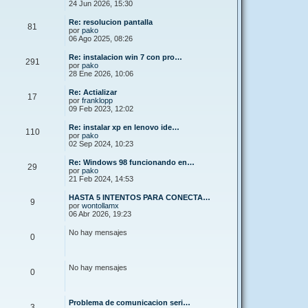
24 Jun 2026, 15:30
Re: resolucion pantalla
81
por
pako
06 Ago 2025, 08:26
Re: instalacion win 7 con pro…
291
por
pako
28 Ene 2026, 10:06
Re: Actializar
17
por
franklopp
09 Feb 2023, 12:02
Re: instalar xp en lenovo ide…
110
por
pako
02 Sep 2024, 10:23
Re: Windows 98 funcionando en…
29
por
pako
21 Feb 2024, 14:53
HASTA 5 INTENTOS PARA CONECTA…
9
por
wontollamx
06 Abr 2026, 19:23
No hay mensajes
0
No hay mensajes
0
Problema de comunicacion seri…
3