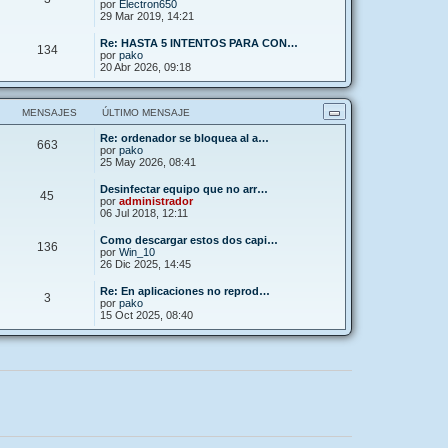
por
Electron650
29 Mar 2019, 14:21
Re: HASTA 5 INTENTOS PARA CON…
134
por
pako
20 Abr 2026, 09:18
MENSAJES
ÚLTIMO MENSAJE
Re: ordenador se bloquea al a…
663
por
pako
25 May 2026, 08:41
Desinfectar equipo que no arr…
45
por
administrador
06 Jul 2018, 12:11
Como descargar estos dos capi…
136
por
Win_10
26 Dic 2025, 14:45
Re: En aplicaciones no reprod…
3
por
pako
15 Oct 2025, 08:40