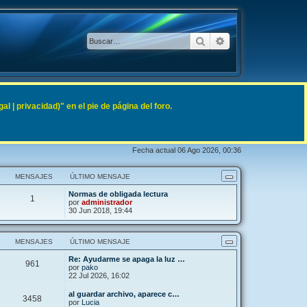
Buscar
Búsqueda avanzad
 | privacidad)" en el pie de página del foro.
Fecha actual 06 Ago 2026, 00:36
MENSAJES
ÚLTIMO MENSAJE
Normas de obligada lectura
1
por
administrador
30 Jun 2018, 19:44
MENSAJES
ÚLTIMO MENSAJE
Re: Ayudarme se apaga la luz …
961
por
pako
22 Jul 2026, 16:02
al guardar archivo, aparece c…
3458
por
Lucia