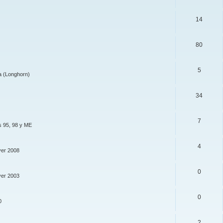
14
80
5
a (Longhorn)
34
7
s 95, 98 y ME
4
ver 2008
0
ver 2003
0
0
2