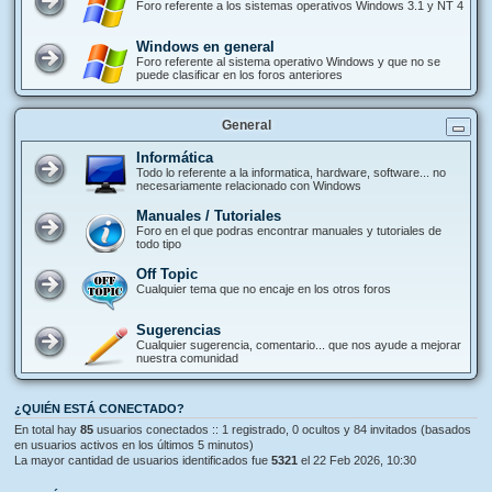
Foro referente a los sistemas operativos Windows 3.1 y NT 4
Windows en general
Foro referente al sistema operativo Windows y que no se
puede clasificar en los foros anteriores
General
Informática
Todo lo referente a la informatica, hardware, software... no
necesariamente relacionado con Windows
Manuales / Tutoriales
Foro en el que podras encontrar manuales y tutoriales de
todo tipo
Off Topic
Cualquier tema que no encaje en los otros foros
Sugerencias
Cualquier sugerencia, comentario... que nos ayude a mejorar
nuestra comunidad
¿QUIÉN ESTÁ CONECTADO?
En total hay
85
usuarios conectados :: 1 registrado, 0 ocultos y 84 invitados (basados
en usuarios activos en los últimos 5 minutos)
La mayor cantidad de usuarios identificados fue
5321
el 22 Feb 2026, 10:30