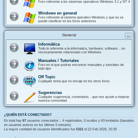
Foro referente a los sistemas operativos Windows 3.1 y NT 4
Windows en general
Foro referente al sistema operativo Windows y que no se
puede clasificar en los foros anteriores
General
Informática
Todo lo referente a la informatica, hardware, software... no
necesariamente relacionado con Windows
Manuales / Tutoriales
Foro en el que podras encontrar manuales y tutoriales de
todo tipo
Off Topic
Cualquier tema que no encaje en los otros foros
Sugerencias
Cualquier sugerencia, comentario... que nos ayude a mejorar
nuestra comunidad
¿QUIÉN ESTÁ CONECTADO?
En total hay
67
usuarios conectados :: 4 registrados, 0 ocultos y 63 invitados (basados
en usuarios activos en los últimos 5 minutos)
La mayor cantidad de usuarios identificados fue
5321
el 22 Feb 2026, 10:30