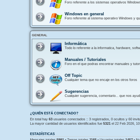
Foro referente a los sistemas operativos Window
Windows en general
Foro referente al sistema operativo Windows y que
GENERAL
Informática
Todo lo referente a la informatica, hardware, so
Manuales / Tutoriales
Foro en el que podras encontrar manuales y tutori
Off Topic
Cualquier tema que no encaje en los otros foros
Sugerencias
Cualquier sugerencia, comentario... que nos ayu
¿QUIÉN ESTÁ CONECTADO?
En total hay
63
usuarios conectados :: 3 registrados, 0 ocultos y 60 invi
La mayor cantidad de usuarios identificados fue
5321
el 22 Feb 2026, 10
ESTADÍSTICAS
Mensajes totales
5991
• Temas totales
1165
• Usuarios totales
1457
• Nu