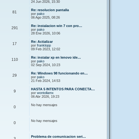
24 Jun 2026, 15:30
Re: resolucion pantalla
81
por
pako
06 Ago 2025, 08:26
Re: instalacion win 7 con pro…
291
por
pako
28 Ene 2026, 10:06
Re: Actializar
17
por
franklopp
09 Feb 2023, 12:02
Re: instalar xp en lenovo ide…
110
por
pako
02 Sep 2024, 10:23
Re: Windows 98 funcionando en…
29
por
pako
21 Feb 2024, 14:53
HASTA 5 INTENTOS PARA CONECTA…
9
por
wontollamx
06 Abr 2026, 19:23
No hay mensajes
0
No hay mensajes
0
Problema de comunicacion seri…
3