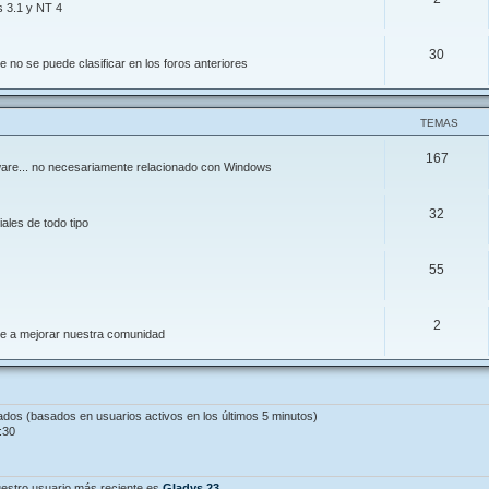
s 3.1 y NT 4
30
 no se puede clasificar en los foros anteriores
TEMAS
167
ftware... no necesariamente relacionado con Windows
32
ales de todo tipo
55
2
de a mejorar nuestra comunidad
tados (basados en usuarios activos en los últimos 5 minutos)
:30
estro usuario más reciente es
Gladys.23