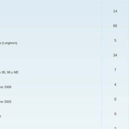
14
80
5
a (Longhorn)
34
7
s 95, 98 y ME
4
ver 2008
0
ver 2003
0
0
2