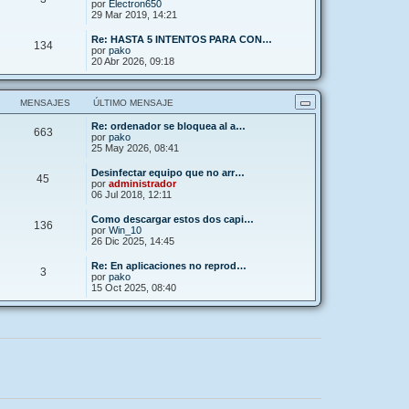
por
Electron650
29 Mar 2019, 14:21
Re: HASTA 5 INTENTOS PARA CON…
134
por
pako
20 Abr 2026, 09:18
MENSAJES
ÚLTIMO MENSAJE
Re: ordenador se bloquea al a…
663
por
pako
25 May 2026, 08:41
Desinfectar equipo que no arr…
45
por
administrador
06 Jul 2018, 12:11
Como descargar estos dos capi…
136
por
Win_10
26 Dic 2025, 14:45
Re: En aplicaciones no reprod…
3
por
pako
15 Oct 2025, 08:40