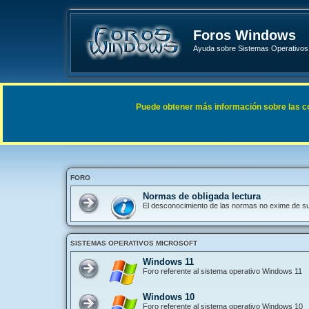
Foros Windows
Ayuda sobre Sistemas Operativos 
Enlaces rápidos
FAQ
Puede obtener más información sobre las cook
Índice general
FORO
Normas de obligada lectura
El desconocimiento de las normas no exime de s
SISTEMAS OPERATIVOS MICROSOFT
Windows 11
Foro referente al sistema operativo Windows 11
Windows 10
Foro referente al sistema operativo Windows 10