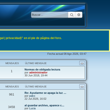
Buscar
Búsqueda avanzad
 | privacidad)" en el pie de página del foro.
Fecha actual 08 Ago 2026, 03:47
MENSAJES
ÚLTIMO MENSAJE
Normas de obligada lectura
1
por
administrador
30 Jun 2018, 19:44
MENSAJES
ÚLTIMO MENSAJE
Re: Ayudarme se apaga la luz …
961
por
pako
22 Jul 2026, 16:02
al guardar archivo, aparece c…
3458
por
Lucia