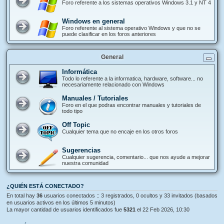
Foro referente a los sistemas operativos Windows 3.1 y NT 4
Windows en general
Foro referente al sistema operativo Windows y que no se
puede clasificar en los foros anteriores
General
Informática
Todo lo referente a la informatica, hardware, software... no
necesariamente relacionado con Windows
Manuales / Tutoriales
Foro en el que podras encontrar manuales y tutoriales de
todo tipo
Off Topic
Cualquier tema que no encaje en los otros foros
Sugerencias
Cualquier sugerencia, comentario... que nos ayude a mejorar
nuestra comunidad
¿QUIÉN ESTÁ CONECTADO?
En total hay
36
usuarios conectados :: 3 registrados, 0 ocultos y 33 invitados (basados
en usuarios activos en los últimos 5 minutos)
La mayor cantidad de usuarios identificados fue
5321
el 22 Feb 2026, 10:30