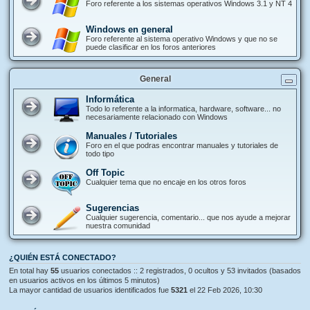
Foro referente a los sistemas operativos Windows 3.1 y NT 4
Windows en general
Foro referente al sistema operativo Windows y que no se
puede clasificar en los foros anteriores
General
Informática
Todo lo referente a la informatica, hardware, software... no
necesariamente relacionado con Windows
Manuales / Tutoriales
Foro en el que podras encontrar manuales y tutoriales de
todo tipo
Off Topic
Cualquier tema que no encaje en los otros foros
Sugerencias
Cualquier sugerencia, comentario... que nos ayude a mejorar
nuestra comunidad
¿QUIÉN ESTÁ CONECTADO?
En total hay
55
usuarios conectados :: 2 registrados, 0 ocultos y 53 invitados (basados
en usuarios activos en los últimos 5 minutos)
La mayor cantidad de usuarios identificados fue
5321
el 22 Feb 2026, 10:30