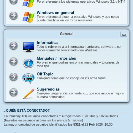
Foro referente a los sistemas operativos Windows 3.1 y NT 4
Windows en general
Foro referente al sistema operativo Windows y que no se
puede clasificar en los foros anteriores
General
Informática
Todo lo referente a la informatica, hardware, software... no
necesariamente relacionado con Windows
Manuales / Tutoriales
Foro en el que podras encontrar manuales y tutoriales de
todo tipo
Off Topic
Cualquier tema que no encaje en los otros foros
Sugerencias
Cualquier sugerencia, comentario... que nos ayude a mejorar
nuestra comunidad
¿QUIÉN ESTÁ CONECTADO?
En total hay
106
usuarios conectados :: 4 registrados, 0 ocultos y 102 invitados
(basados en usuarios activos en los últimos 5 minutos)
La mayor cantidad de usuarios identificados fue
5321
el 22 Feb 2026, 10:30