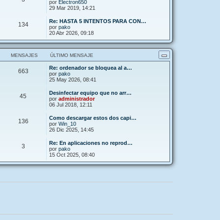
por
Electron650
29 Mar 2019, 14:21
Re: HASTA 5 INTENTOS PARA CON…
134
por
pako
20 Abr 2026, 09:18
MENSAJES
ÚLTIMO MENSAJE
Re: ordenador se bloquea al a…
663
por
pako
25 May 2026, 08:41
Desinfectar equipo que no arr…
45
por
administrador
06 Jul 2018, 12:11
Como descargar estos dos capi…
136
por
Win_10
26 Dic 2025, 14:45
Re: En aplicaciones no reprod…
3
por
pako
15 Oct 2025, 08:40