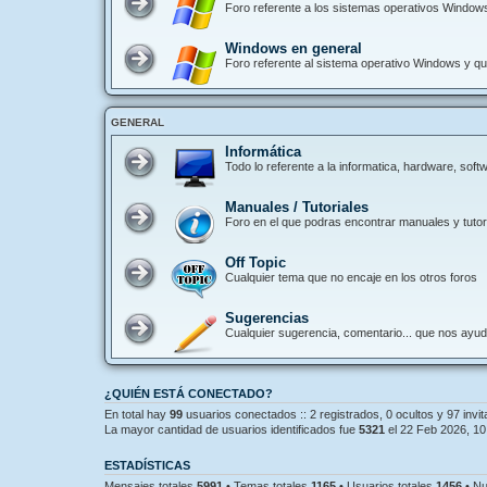
Foro referente a los sistemas operativos Window
Windows en general
Foro referente al sistema operativo Windows y que
GENERAL
Informática
Todo lo referente a la informatica, hardware, so
Manuales / Tutoriales
Foro en el que podras encontrar manuales y tutori
Off Topic
Cualquier tema que no encaje en los otros foros
Sugerencias
Cualquier sugerencia, comentario... que nos ayu
¿QUIÉN ESTÁ CONECTADO?
En total hay
99
usuarios conectados :: 2 registrados, 0 ocultos y 97 invi
La mayor cantidad de usuarios identificados fue
5321
el 22 Feb 2026, 10
ESTADÍSTICAS
Mensajes totales
5991
• Temas totales
1165
• Usuarios totales
1456
• Nu