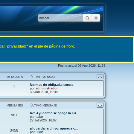
Buscar
Búsqueda avanzad
 | privacidad)" en el pie de página del foro.
Fecha actual 06 Ago 2026, 11:33
MENSAJES
ÚLTIMO MENSAJE
Normas de obligada lectura
1
por
administrador
30 Jun 2018, 19:44
MENSAJES
ÚLTIMO MENSAJE
Re: Ayudarme se apaga la luz …
961
por
pako
22 Jul 2026, 16:02
al guardar archivo, aparece c…
3458
por
Lucia