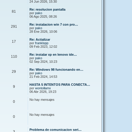
24 Jun 2026, 15:30
Re: resolucion pantalla
81
por
pako
06 Ago 2025, 08:26
Re: instalacion win 7 con pro…
291
por
pako
28 Ene 2026, 10:06
Re: Actializar
17
por
franklopp
09 Feb 2023, 12:02
Re: instalar xp en lenovo ide…
110
por
pako
02 Sep 2024, 10:23
Re: Windows 98 funcionando en…
29
por
pako
21 Feb 2024, 14:53
HASTA 5 INTENTOS PARA CONECTA…
9
por
wontollamx
06 Abr 2026, 19:23
No hay mensajes
0
No hay mensajes
0
Problema de comunicacion seri…
3