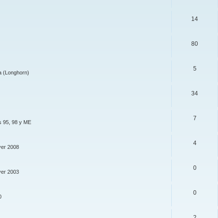
14
80
5
a (Longhorn)
34
7
s 95, 98 y ME
4
ver 2008
0
ver 2003
0
0
2