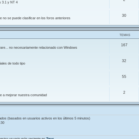
s 3.1 y NT 4
30
 no se puede clasificar en los foros anteriores
TEMAS
167
ftware... no necesariamente relacionado con Windows
32
ales de todo tipo
55
2
de a mejorar nuestra comunidad
tados (basados en usuarios activos en los últimos 5 minutos)
:30
estro usuario más reciente es
Teus