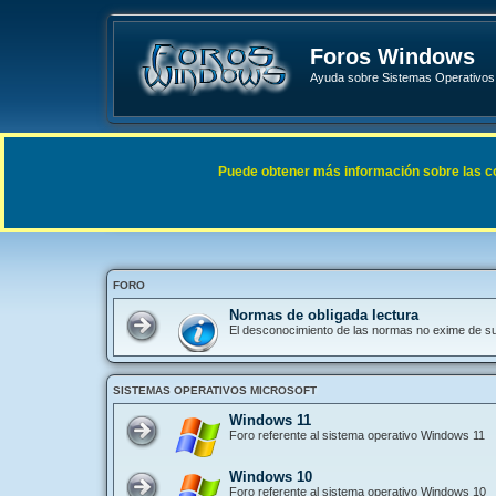
Foros Windows
Ayuda sobre Sistemas Operativos 
Enlaces rápidos
FAQ
Puede obtener más información sobre las cook
Índice general
FORO
Normas de obligada lectura
El desconocimiento de las normas no exime de s
SISTEMAS OPERATIVOS MICROSOFT
Windows 11
Foro referente al sistema operativo Windows 11
Windows 10
Foro referente al sistema operativo Windows 10