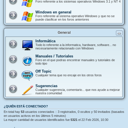
Foro referente a los sistemas operativos Windows 3.1 y NT 4
Windows en general
Foro referente al sistema operativo Windows y que no se
puede clasificar en los foros anteriores
General
Informática
Todo lo referente a la informatica, hardware, software... no
necesariamente relacionado con Windows
Manuales / Tutoriales
Foro en el que podras encontrar manuales y tutoriales de
todo tipo
Off Topic
Cualquier tema que no encaje en los otros foros
Sugerencias
Cualquier sugerencia, comentario... que nos ayude a mejorar
nuestra comunidad
¿QUIÉN ESTÁ CONECTADO?
En total hay
53
usuarios conectados :: 3 registrados, 0 ocultos y 50 invitados (basados
en usuarios activos en los últimos 5 minutos)
La mayor cantidad de usuarios identificados fue
5321
el 22 Feb 2026, 10:30