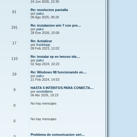
24 Jun 2026, 15:30
Re: resolucion pantalla
81
por
pako
06 Ago 2025, 08:26
Re: instalacion win 7 con pro…
291
por
pako
28 Ene 2026, 10:06
Re: Actializar
17
por
franklopp
09 Feb 2023, 12:02
Re: instalar xp en lenovo ide…
110
por
pako
02 Sep 2024, 10:23
Re: Windows 98 funcionando en…
29
por
pako
21 Feb 2024, 14:53
HASTA 5 INTENTOS PARA CONECTA…
9
por
wontollamx
06 Abr 2026, 19:23
No hay mensajes
0
No hay mensajes
0
Problema de comunicacion seri…
3