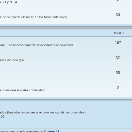
s 3.1 y NT 4
30
 no se puede clasificar en los foros anteriores
TEMAS
167
ftware... no necesariamente relacionado con Windows
32
ales de todo tipo
55
2
de a mejorar nuestra comunidad
tados (basados en usuarios activos en los últimos 5 minutos)
:30
estro usuario más reciente es
Gladys.23