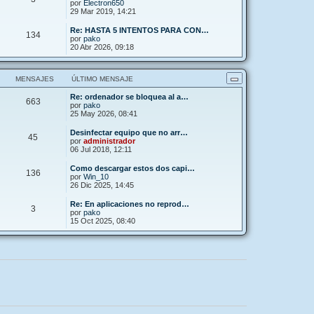
por
Electron650
29 Mar 2019, 14:21
Re: HASTA 5 INTENTOS PARA CON…
134
por
pako
20 Abr 2026, 09:18
MENSAJES
ÚLTIMO MENSAJE
Re: ordenador se bloquea al a…
663
por
pako
25 May 2026, 08:41
Desinfectar equipo que no arr…
45
por
administrador
06 Jul 2018, 12:11
Como descargar estos dos capi…
136
por
Win_10
26 Dic 2025, 14:45
Re: En aplicaciones no reprod…
3
por
pako
15 Oct 2025, 08:40