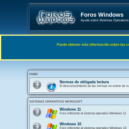
Foros Windows
Ayuda sobre Sistemas Operativos 
Enlaces rápidos
FAQ
Puede obtener más información sobre las cook
Índice general
FORO
Normas de obligada lectura
El desconocimiento de las normas no exime de s
SISTEMAS OPERATIVOS MICROSOFT
Windows 11
Foro referente al sistema operativo Windows 11
Windows 10
Foro referente al sistema operativo Windows 10