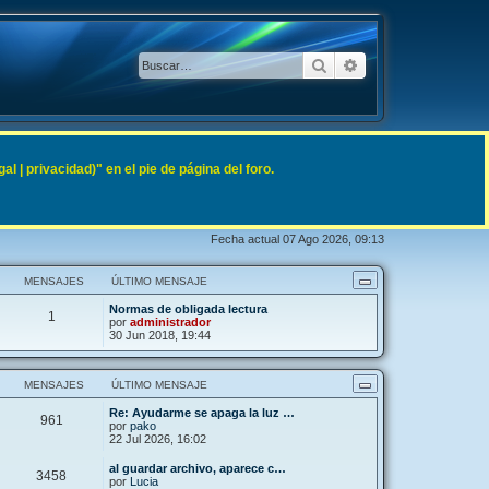
Buscar
Búsqueda avanzad
 | privacidad)" en el pie de página del foro.
Fecha actual 07 Ago 2026, 09:13
MENSAJES
ÚLTIMO MENSAJE
Normas de obligada lectura
1
por
administrador
30 Jun 2018, 19:44
MENSAJES
ÚLTIMO MENSAJE
Re: Ayudarme se apaga la luz …
961
por
pako
22 Jul 2026, 16:02
al guardar archivo, aparece c…
3458
por
Lucia