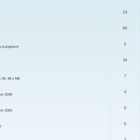
14
80
5
a (Longhorn)
34
7
s 95, 98 y ME
4
ver 2008
0
ver 2003
0
0
2