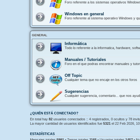
Foro referente a los sistemas operativos Window
Windows en general
Foro referente al sistema operativo Windows y que
GENERAL
Informática
Todo lo referente a la informatica, hardware, so
Manuales / Tutoriales
Foro en el que podras encontrar manuales y tutori
Off Topic
Cualquier tema que no encaje en los otros foros
Sugerencias
Cualquier sugerencia, comentario... que nos ayu
¿QUIÉN ESTÁ CONECTADO?
En total hay
82
usuarios conectados :: 4 registrados, 0 ocultos y 78 invi
La mayor cantidad de usuarios identificados fue
5321
el 22 Feb 2026, 10
ESTADÍSTICAS
Mensajes totales
5991
• Temas totales
1165
• Usuarios totales
1457
• Nu