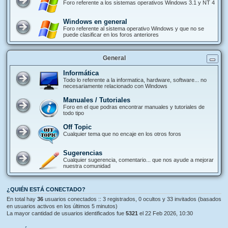
Foro referente a los sistemas operativos Windows 3.1 y NT 4
Windows en general
Foro referente al sistema operativo Windows y que no se
puede clasificar en los foros anteriores
General
Informática
Todo lo referente a la informatica, hardware, software... no
necesariamente relacionado con Windows
Manuales / Tutoriales
Foro en el que podras encontrar manuales y tutoriales de
todo tipo
Off Topic
Cualquier tema que no encaje en los otros foros
Sugerencias
Cualquier sugerencia, comentario... que nos ayude a mejorar
nuestra comunidad
¿QUIÉN ESTÁ CONECTADO?
En total hay
36
usuarios conectados :: 3 registrados, 0 ocultos y 33 invitados (basados
en usuarios activos en los últimos 5 minutos)
La mayor cantidad de usuarios identificados fue
5321
el 22 Feb 2026, 10:30